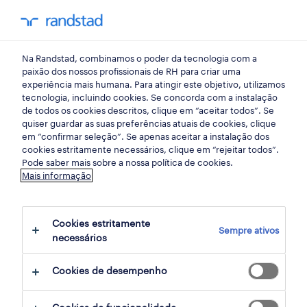
my randst
Na Randstad, combinamos o poder da tecnologia com a
início
paixão dos nossos profissionais de RH para criar uma
experiência mais humana. Para atingir este objetivo, utilizamos
tecnologia, incluindo cookies. Se concorda com a instalação
de todos os cookies descritos, clique em “aceitar todos”. Se
quiser guardar as suas preferências atuais de cookies, clique
em “confirmar seleção”. Se apenas aceitar a instalação dos
cookies estritamente necessários, clique em “rejeitar todos”.
Pode saber mais sobre a nossa política de cookies.
Mais informação
não foram encontrados resultados
Cookies estritamente
Sempre ativos
necessários
Não encontrámos resultados para a sua
pesquisa. Experimente alterar os seus
Cookies de desempenho
critérios de filtragem para obter mais
resultados. As seguintes acções podem