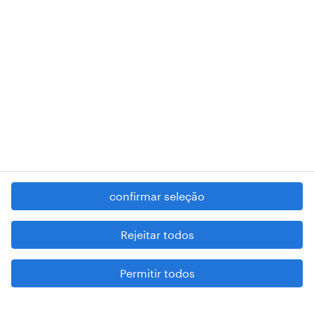
RANDSTAD,
, and SHAPING THE WORLD OF WORK are
registered trademarks of © Randstad N.V.
contacte-nos
termos e condições
política de privacidade
regime geral da prevenção da corrupção
denúncia de má conduta
confirmar seleção
reportar problemas de segurança
cookies
Rejeitar todos
mapa do site
Permitir todos
esteja atento