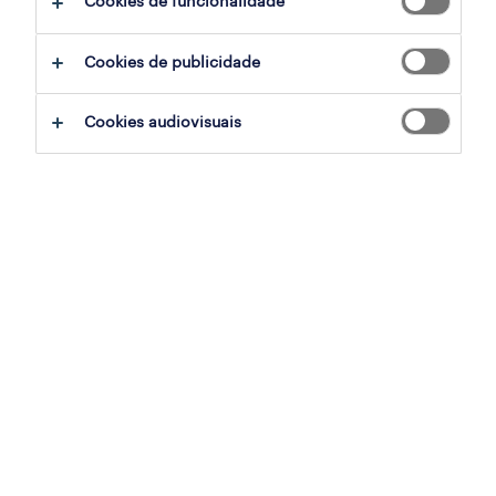
Cookies de funcionalidade
ajudar:
Cookies de publicidade
experimente remover alguns dos filtros
Cookies audiovisuais
que aplicou.
já experientou pesquisar por uma região
específica? Considere expandir a
distância até ao local de emprego.
altere a função ou palavras-chave e
verifique se foi escrito correctamente.