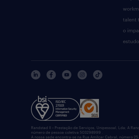
workm
talent
o impac
estudo
Randstad II – Prestação de Serviços, Unipessoal, Lda; A Ran
número de pessoa coletiva 503298999 .
A nossa sede encontra-se na Rua Amílcar Cabral, número 25,