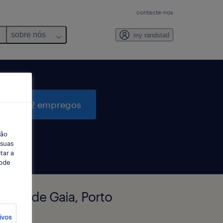
contacte-nos
sobre nós
my randstad
quisar 2 empregos
ção
 suas
tar a
Pode
Nova de Gaia, Porto
ivos