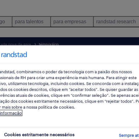
ego
para talentos
para empresas
randstad research
vila nova de gaia
temporário
pes
andstad, combinamos o poder da tecnologia com a paixão dos nossos
ssionais de RH para criar uma experiência mais humana. Para atingir este
ivo, utilizamos tecnologia, incluindo cookies. Se concorda com a instala
dos os cookies descritos, clique em “aceitar todos”. Se quiser guardar as
rências atuais de cookies, clique em “confirmar seleção”. Se apenas acei
lação dos cookies estritamente necessários, clique em “rejeitar todos”. 
 mais sobre a nossa política de cookies.
 informação
ribuição empregos disponíveis em Vila 
Cookies estritamente necessários
Sempre at