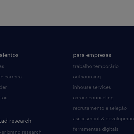
talentos
para empresas
as
trabalho temporário
e carreira
outsourcing
lder
inhouse services
tos
career counseling
recrutamento e seleção
assessment & developmen
tad research
ferramentas digitais
er brand research