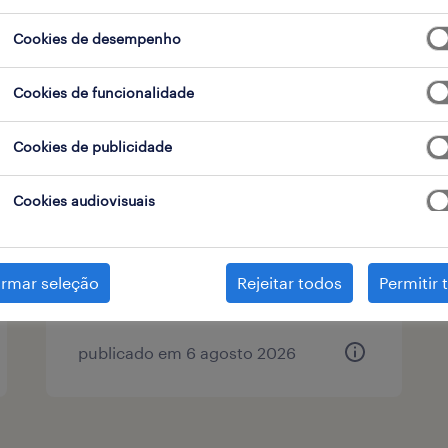
Cookies de desempenho
tipo de contrato
1
Cookies de funcionalidade
Cookies de publicidade
operador de armazém (m/f/x)
vila nova de gaia, porto
Cookies audiovisuais
temporário
irmar seleção
Rejeitar todos
Permitir 
publicado em 6 agosto 2026