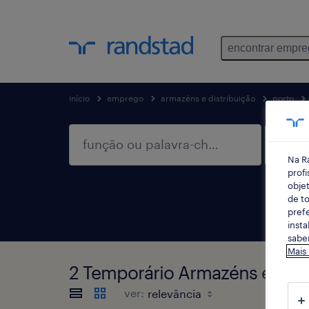
encontrar empr
início
emprego
armazéns e distribuição
porto
Na R
profi
objet
de to
prefe
insta
saber
Mais
2 Temporário Armazéns e dist
ver: