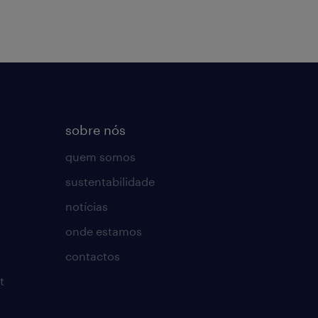
sobre nós
quem somos
sustentabilidade
notícias
onde estamos
contactos
t