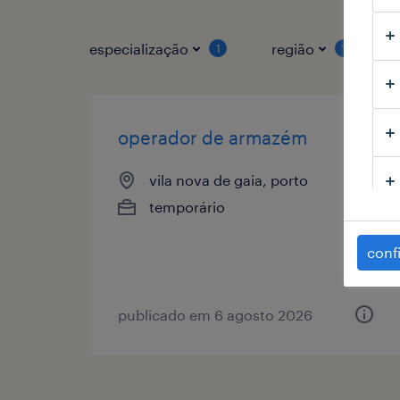
especialização
região
1
1
operador de armazém
vila nova de gaia, porto
temporário
conf
publicado em 6 agosto 2026