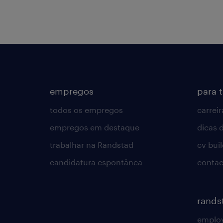
empregos
para 
todos os empregos
carreir
empregos em destaque
dicas d
trabalhar na Randstad
cv bui
candidatura espontânea
contac
rands
employ