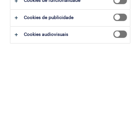
Cookies de funcionalidade
sumário
Cookies de publicidade
vila nova de gaia, porto
Cookies audiovisuais
temporário
especialização
armazéns e distribuição
referência
OTS-2026-180597