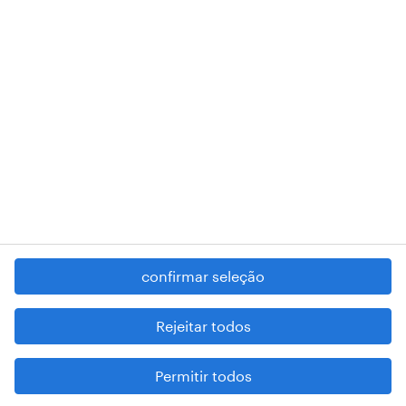
RANDSTAD,
, and SHAPING THE WORLD OF WORK are
registered trademarks of © Randstad N.V.
contacte-nos
termos e condições
política de privacidade
regime geral da prevenção da corrupção
denúncia de má conduta
confirmar seleção
reportar problemas de segurança
cookies
Rejeitar todos
mapa do site
Permitir todos
esteja atento