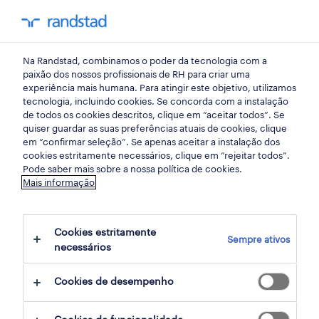
my randst
Na Randstad, combinamos o poder da tecnologia com a
armazéns e distribuição
paixão dos nossos profissionais de RH para criar uma
experiência mais humana. Para atingir este objetivo, utilizamos
tecnologia, incluindo cookies. Se concorda com a instalação
operador de armazém.
de todos os cookies descritos, clique em “aceitar todos”. Se
quiser guardar as suas preferências atuais de cookies, clique
em “confirmar seleção”. Se apenas aceitar a instalação dos
cookies estritamente necessários, clique em “rejeitar todos”.
vila nova de gaia, porto
Pode saber mais sobre a nossa política de cookies.
Mais informação
publicado há 3 dias
data limite 27 agosto 2026
Cookies estritamente
Sempre ativos
necessários
candidatura
Cookies de desempenho