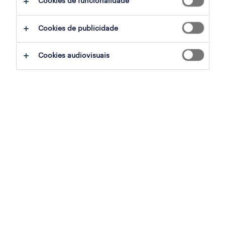
Cookies de funcionalidade
filter
2
Cookies de publicidade
operador de armazém
Cookies audiovisuais
vila nova de gaia, porto
temporário
publicado em 6 agosto 2026
operador de armazém (m/f/x)
vila nova de gaia, porto