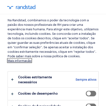
my randst
Na Randstad, combinamos o poder da tecnologia com a
porto
paixão dos nossos profissionais de RH para criar uma
experiência mais humana. Para atingir este objetivo, utilizamos
tecnologia, incluindo cookies. Se concorda com a instalação
de todos os cookies descritos, clique em “aceitar todos”. Se
quiser guardar as suas preferências atuais de cookies, clique
em “confirmar seleção”. Se apenas aceitar a instalação dos
cookies estritamente necessários, clique em “rejeitar todos”.
Pode saber mais sobre a nossa política de cookies.
Mais informação
Cookies estritamente
Sempre ativos
4 armazéns e distribuição oportunidades
necessários
em Vila Nova de Gaia, Porto encontradas
Cookies de desempenho
para ti