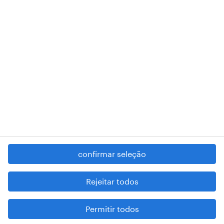
RANDSTAD,
, and SHAPING THE WORLD OF WORK are
registered trademarks of © Randstad N.V.
contacte-nos
termos e condições
política de privacidade
regime geral da prevenção da corrupção
denúncia de má conduta
confirmar seleção
reportar problemas de segurança
cookies
Rejeitar todos
mapa do site
Permitir todos
esteja atento