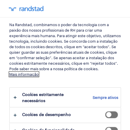
my randst
Na Randstad, combinamos o poder da tecnologia com a
armazéns e distribuição
paixão dos nossos profissionais de RH para criar uma
experiência mais humana. Para atingir este objetivo, utilizamos
tecnologia, incluindo cookies. Se concorda com a instalação
operador de armazém
de todos os cookies descritos, clique em “aceitar todos”. Se
quiser guardar as suas preferências atuais de cookies, clique
(m/f/x).
em “confirmar seleção”. Se apenas aceitar a instalação dos
cookies estritamente necessários, clique em “rejeitar todos”.
Pode saber mais sobre a nossa política de cookies.
Mais informação
vila nova de gaia, porto
publicado há 1 dia
Cookies estritamente
Sempre ativos
data limite 25 agosto 2026
necessários
Cookies de desempenho
candidatura