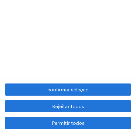
RANDSTAD,
, and SHAPING THE WORLD OF WORK are
registered trademarks of © Randstad N.V.
contacte-nos
termos e condições
política de privacidade
regime geral da prevenção da corrupção
denúncia de má conduta
confirmar seleção
reportar problemas de segurança
cookies
Rejeitar todos
mapa do site
Permitir todos
esteja atento