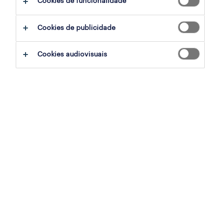
Cookies de funcionalidade
Cookies de publicidade
sumário
Cookies audiovisuais
vila nova de gaia, porto
temporário
especialização
armazéns e distribuição
referência
OTS-2025-168378