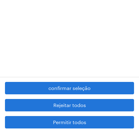
RANDSTAD,
, and SHAPING THE WORLD OF WORK are
registered trademarks of © Randstad N.V.
contacte-nos
termos e condições
política de privacidade
regime geral da prevenção da corrupção
denúncia de má conduta
confirmar seleção
reportar problemas de segurança
cookies
Rejeitar todos
mapa do site
Permitir todos
esteja atento