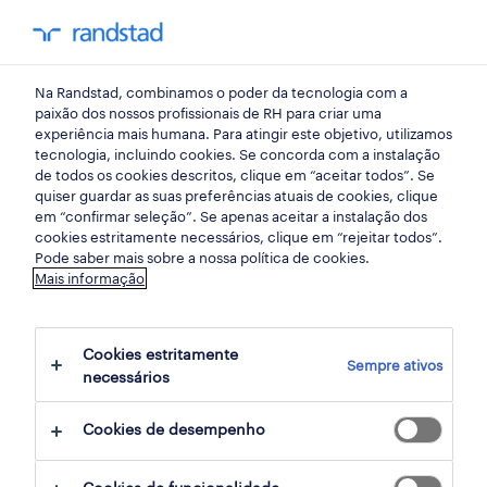
my randst
Na Randstad, combinamos o poder da tecnologia com a
emprego
paixão dos nossos profissionais de RH para criar uma
experiência mais humana. Para atingir este objetivo, utilizamos
tecnologia, incluindo cookies. Se concorda com a instalação
de todos os cookies descritos, clique em “aceitar todos”. Se
quiser guardar as suas preferências atuais de cookies, clique
em “confirmar seleção”. Se apenas aceitar a instalação dos
cookies estritamente necessários, clique em “rejeitar todos”.
Pode saber mais sobre a nossa política de cookies.
Mais informação
Cookies estritamente
Sempre ativos
146 remote armazéns e distribuição jobs
necessários
found for you
Cookies de desempenho
filter
2