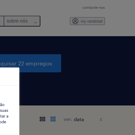
contacte-nos
sobre nós
my randstad
quisar 22 empregos
ção
 suas
tar a
ver:
Pode