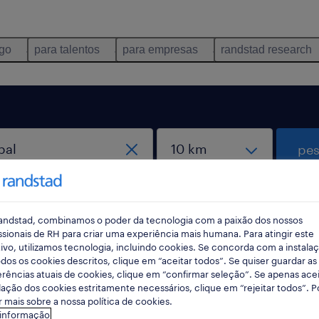
ego
para talentos
para empresas
randstad research
pes
andstad, combinamos o poder da tecnologia com a paixão dos nossos
ssionais de RH para criar uma experiência mais humana. Para atingir este
ivo, utilizamos tecnologia, incluindo cookies. Se concorda com a instala
dos os cookies descritos, clique em “aceitar todos”. Se quiser guardar as
rências atuais de cookies, clique em “confirmar seleção”. Se apenas acei
ição jobs found for you
lação dos cookies estritamente necessários, clique em “rejeitar todos”. 
 mais sobre a nossa política de cookies.
 informação