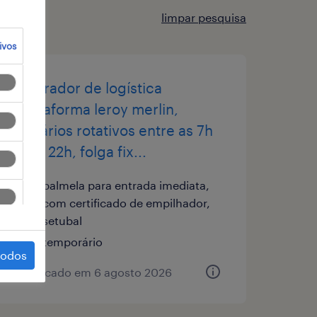
limpar pesquisa
ivos
operador de logística
plataforma leroy merlin,
horários rotativos entre as 7h
e às 22h, folga fix...
palmela para entrada imediata,
com certificado de empilhador,
setubal
temporário
todos
publicado em 6 agosto 2026