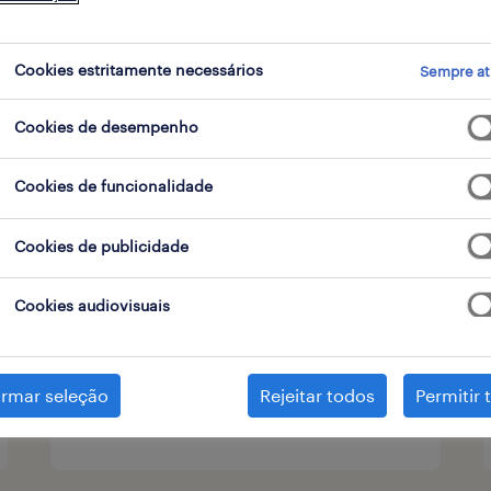
tipo de contrato
Cookies estritamente necessários
Sempre at
Cookies de desempenho
operador de logística (m/f/x)
Cookies de funcionalidade
montijo, setubal
temporário
Cookies de publicidade
Cookies audiovisuais
irmar seleção
Rejeitar todos
Permitir 
publicado em 6 agosto 2026