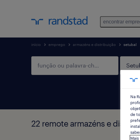
encontrar empr
início
emprego
armazéns e distribuição
setubal
Na R
profi
objet
de to
prefe
22 remote armazéns e distribu
insta
saber
Mais