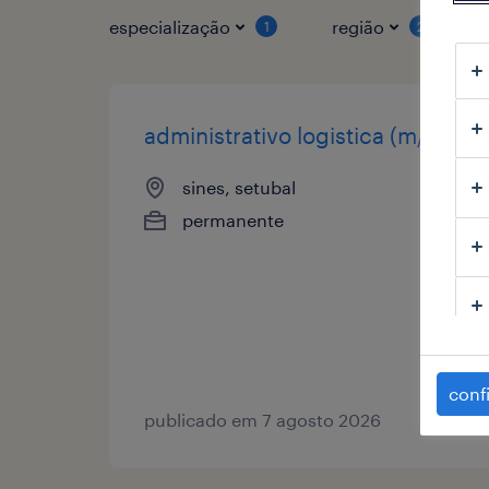
especialização
região
1
2
administrativo logistica (m/f/x)
sines, setubal
permanente
conf
publicado em 7 agosto 2026