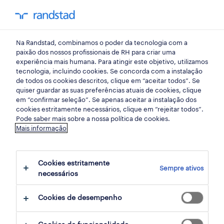
my randst
Na Randstad, combinamos o poder da tecnologia com a
armazéns e distribuição
paixão dos nossos profissionais de RH para criar uma
experiência mais humana. Para atingir este objetivo, utilizamos
tecnologia, incluindo cookies. Se concorda com a instalação
de todos os cookies descritos, clique em “aceitar todos”. Se
quiser guardar as suas preferências atuais de cookies, clique
em “confirmar seleção”. Se apenas aceitar a instalação dos
cookies estritamente necessários, clique em “rejeitar todos”.
Pode saber mais sobre a nossa política de cookies.
Mais informação
Cookies estritamente
Sempre ativos
21 remote armazéns e distribuição jobs
necessários
found for you
Cookies de desempenho
filter
3