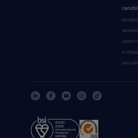
rands
employ
workm
talent
o impac
estudo