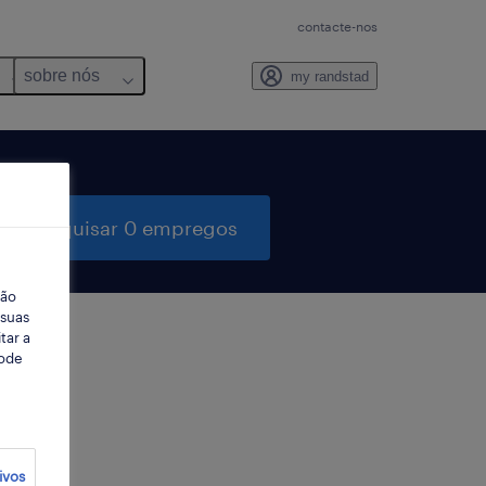
contacte-nos
sobre nós
my randstad
pesquisar 0 empregos
ção
 suas
tar a
Pode
ter
ivos