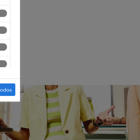
ego.
todos