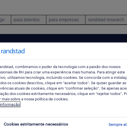
ego
para talentos
para empresas
randstad research
andstad, combinamos o poder da tecnologia com a paixão dos nossos
ssionais de RH para criar uma experiência mais humana. Para atingir este
ivo, utilizamos tecnologia, incluindo cookies. Se concorda com a instala
dos os cookies descritos, clique em “aceitar todos”. Se quiser guardar as
rências atuais de cookies, clique em “confirmar seleção”. Se apenas acei
lação dos cookies estritamente necessários, clique em “rejeitar todos”. 
 mais sobre a nossa política de cookies.
ncontrámos resultados para a sua pesquisa.
 informação
mente alterar os seus critérios de filtragem para ob
resultados. As seguintes acções podem ajudar:
Cookies estritamente necessários
Sempre at