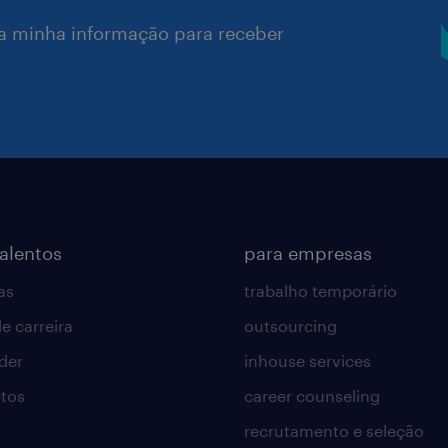
a minha informação para receber
talentos
para empresas
as
trabalho temporário
e carreira
outsourcing
lder
inhouse services
tos
career counseling
recrutamento e seleção