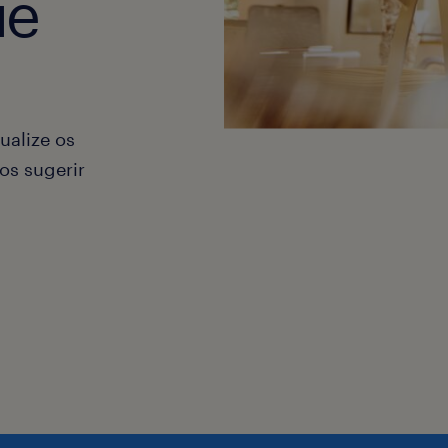
ue
ualize os
os sugerir