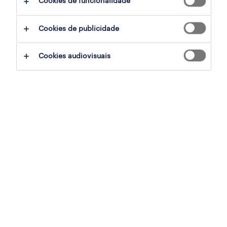
Cookies de funcionalidade
operador de empilhador (m/x/f)
Cookies de publicidade
póvoa de santo adrião, lisboa
temporário
Cookies audiovisuais
publicado em 6 agosto 2026
supervisor de apoio a gestão (m/f/x)
lisboa, lisboa
temporário