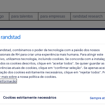
ego
para talentos
para empresas
randstad research
pes
andstad, combinamos o poder da tecnologia com a paixão dos nossos
ssionais de RH para criar uma experiência mais humana. Para atingir este
ivo, utilizamos tecnologia, incluindo cookies. Se concorda com a instala
dos os cookies descritos, clique em “aceitar todos”. Se quiser guardar as
rec
rências atuais de cookies, clique em “confirmar seleção”. Se apenas acei
pesqui
lação dos cookies estritamente necessários, clique em “rejeitar todos”. 
 mais sobre a nossa política de cookies.
 informação
encontrados
Cookies estritamente necessários
Sempre at