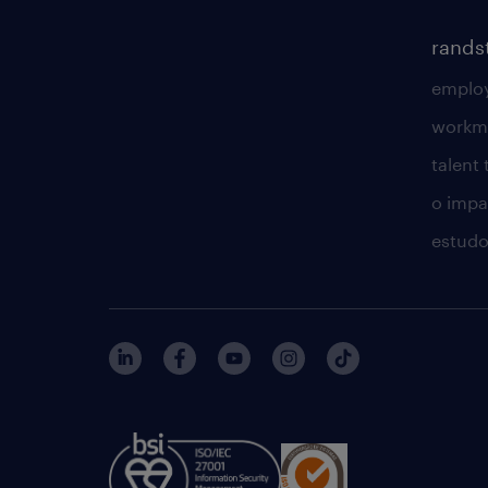
rands
employ
workm
talent
o impac
estudo