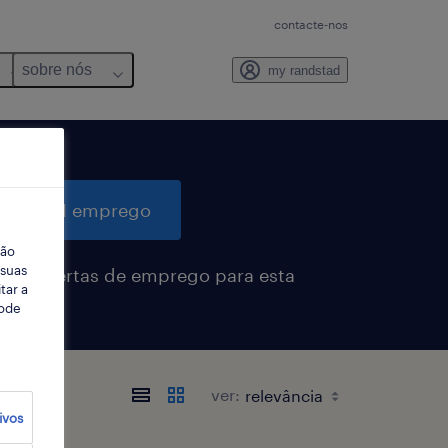
contacte-nos
sobre nós
my randstad
quisar 1 emprego
ção
 suas
eber alertas de emprego para esta
tar a
sa
Pode
ver:
ivos