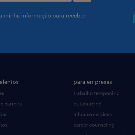
a minha informação para receber
talentos
para empresas
as
trabalho temporário
e carreira
outsourcing
lder
inhouse services
tos
career counseling