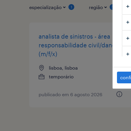
especialização
região
1
1
analista de sinistros - área
responsabilidade civil/danos
(m/f/x)
lisboa, lisboa
temporário
conf
publicado em 6 agosto 2026