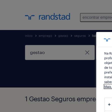
encontrar empr
início
emprego
gestao
seguros
lisboa
Na R
profi
objet
de to
prefe
insta
saber
Mais
1 Gestao Seguros empregos 