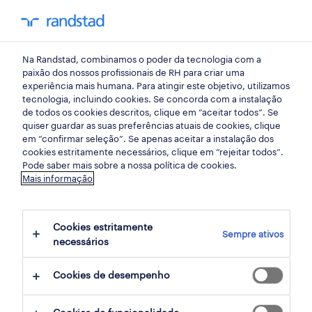
my randst
Na Randstad, combinamos o poder da tecnologia com a
emprego
paixão dos nossos profissionais de RH para criar uma
experiência mais humana. Para atingir este objetivo, utilizamos
tecnologia, incluindo cookies. Se concorda com a instalação
de todos os cookies descritos, clique em “aceitar todos”. Se
quiser guardar as suas preferências atuais de cookies, clique
em “confirmar seleção”. Se apenas aceitar a instalação dos
cookies estritamente necessários, clique em “rejeitar todos”.
Pode saber mais sobre a nossa política de cookies.
Mais informação
não foram encontrados resultados
Cookies estritamente
Sempre ativos
necessários
Não encontrámos resultados para a sua
pesquisa. Experimente alterar os seus
Cookies de desempenho
critérios de filtragem para obter mais
resultados. As seguintes acções podem