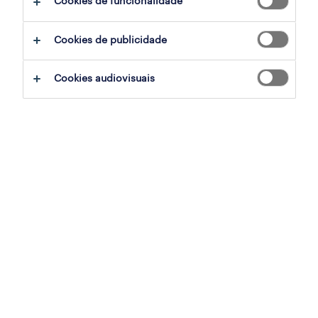
Cookies de funcionalidade
ajudar:
Cookies de publicidade
experimente remover alguns dos filtros
Cookies audiovisuais
que aplicou.
já experientou pesquisar por uma região
específica? Considere expandir a
distância até ao local de emprego.
altere a função ou palavras-chave e
verifique se foi escrito correctamente.