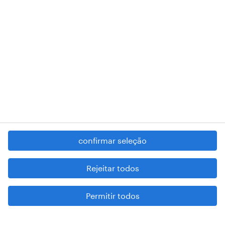
RANDSTAD,
, and SHAPING THE WORLD OF WORK are
registered trademarks of © Randstad N.V.
contacte-nos
termos e condições
política de privacidade
regime geral da prevenção da corrupção
denúncia de má conduta
confirmar seleção
reportar problemas de segurança
cookies
Rejeitar todos
mapa do site
Permitir todos
esteja atento