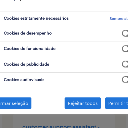
contrato
Cookies estritamente necessários
Sempre at
Cookies de desempenho
assistente apoio técnico
Cookies de funcionalidade
portugal, lisboa
contrato
Cookies de publicidade
Cookies audiovisuais
publicado em 3 agosto 2026
irmar seleção
Rejeitar todos
Permitir 
customer support assistant -