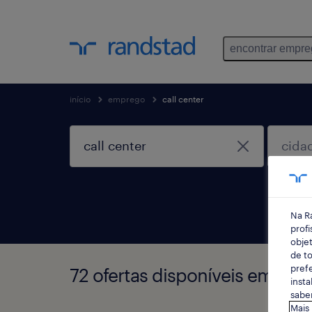
encontrar empr
início
emprego
call center
Na R
profi
objet
de to
prefe
72 ofertas disponíveis em Call
insta
saber
Mais