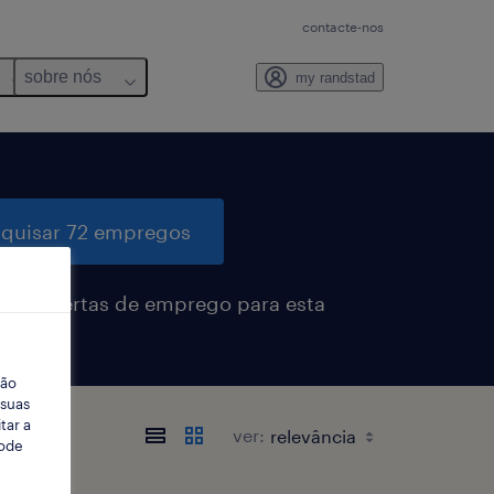
contacte-nos
sobre nós
my randstad
quisar 72 empregos
eber alertas de emprego para esta
sa
ção
 suas
tar a
ver:
Pode