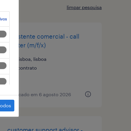
limpar pesquisa
ivos
assistente comercial - call
center (m/f/x)
lisboa, lisboa
contrato
publicado em 6 agosto 2026
todos
customer support advisor -