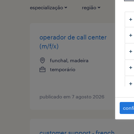
especialização
região
tipo de 
operador de call center
(m/f/x)
funchal, madeira
temporário
publicado em 7 agosto 2026
conf
customer support - french