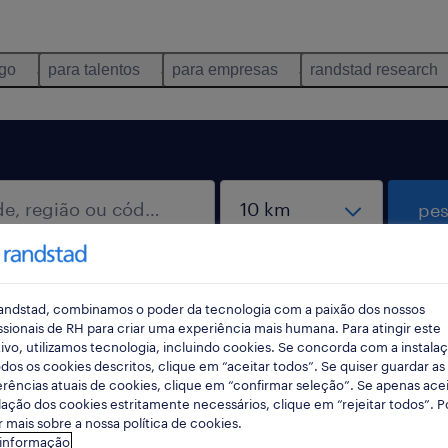
ego
para talentos
para empresas
randstad research
pes
rec
pesqui
andstad, combinamos o poder da tecnologia com a paixão dos nossos
ssionais de RH para criar uma experiência mais humana. Para atingir este
ivo, utilizamos tecnologia, incluindo cookies. Se concorda com a instala
dos os cookies descritos, clique em “aceitar todos”. Se quiser guardar as
rências atuais de cookies, clique em “confirmar seleção”. Se apenas acei
 Center
lação dos cookies estritamente necessários, clique em “rejeitar todos”. 
 mais sobre a nossa política de cookies.
 informação