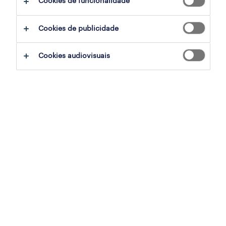
Cookies de funcionalidade
assistente apoio técnico
Cookies de publicidade
portugal, lisboa
contrato
Cookies audiovisuais
publicado em 3 agosto 2026
enfermeiro (m/f/x)
lisboa, lisboa
contrato