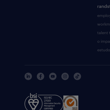
rands
employ
workm
talent
o impac
estudo