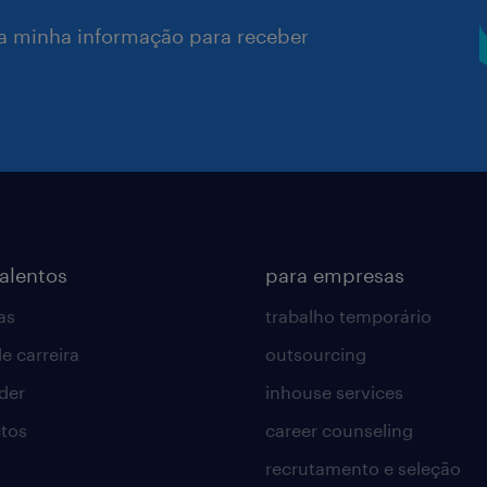
a minha informação para receber
talentos
para empresas
as
trabalho temporário
e carreira
outsourcing
lder
inhouse services
tos
career counseling
recrutamento e seleção