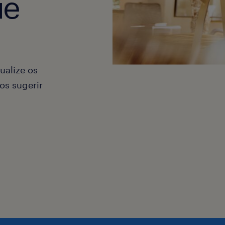
ue
ualize os
os sugerir