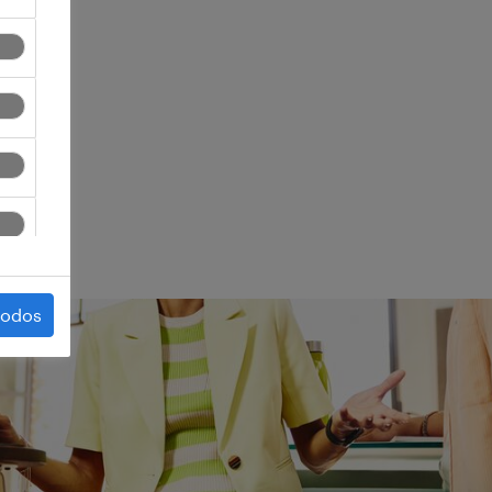
ego.
todos