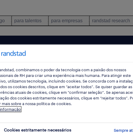
ego
para talentos
para empresas
randstad research
andstad, combinamos o poder da tecnologia com a paixão dos nossos
ssionais de RH para criar uma experiência mais humana. Para atingir este
ivo, utilizamos tecnologia, incluindo cookies. Se concorda com a instala
dos os cookies descritos, clique em “aceitar todos”. Se quiser guardar as
rências atuais de cookies, clique em “confirmar seleção”. Se apenas acei
lação dos cookies estritamente necessários, clique em “rejeitar todos”. 
 mais sobre a nossa política de cookies.
ncontrámos resultados para a sua pesquisa.
 informação
mente alterar os seus critérios de filtragem para ob
resultados. As seguintes acções podem ajudar:
Cookies estritamente necessários
Sempre at