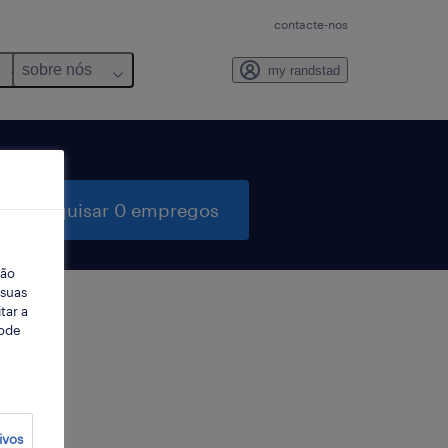
contacte-nos
sobre nós
my randstad
pesquisar 0 empregos
ção
 suas
tar a
Pode
ter
ivos