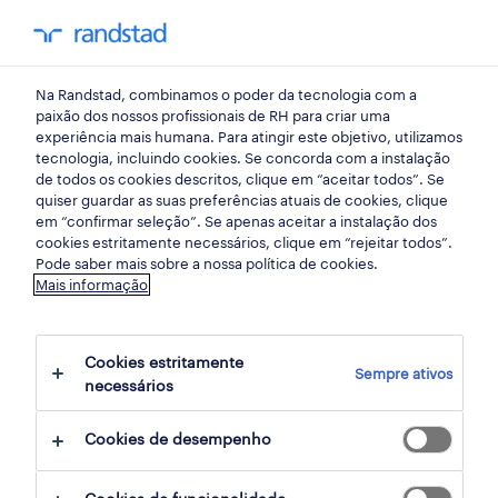
empregos
Na Randstad, combinamos o poder da tecnologia com a
todos os empregos
paixão dos nossos profissionais de RH para criar uma
experiência mais humana. Para atingir este objetivo, utilizamos
empregos em destaque
tecnologia, incluindo cookies. Se concorda com a instalação
de todos os cookies descritos, clique em “aceitar todos”. Se
trabalhar na Randstad
quiser guardar as suas preferências atuais de cookies, clique
em “confirmar seleção”. Se apenas aceitar a instalação dos
candidatura espontânea
cookies estritamente necessários, clique em “rejeitar todos”.
Pode saber mais sobre a nossa política de cookies.
para talentos
Mais informação
carreiras
Cookies estritamente
dicas de carreira
Sempre ativos
necessários
cv builder
Cookies de desempenho
contactos
randstad research