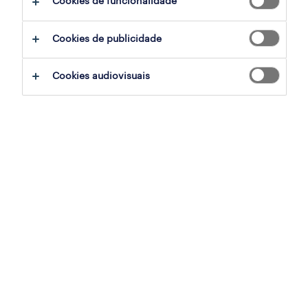
Cookies de funcionalidade
employer brand research
Cookies de publicidade
workmonitor
Cookies audiovisuais
talent trends
o impacto da inteligência artificial
estudo contact centers
para empresas
trabalho temporário
outsourcing
inhouse services
career counseling
recrutamento e seleção