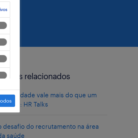
ivos
artigos relacionados
Flexibilidade vale mais do que um
todos
salário?: HR Talks
o desafio do recrutamento na área
da saúde