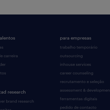
talentos
para empresas
as
trabalho temporário
e carreira
outsourcing
lder
inhouse services
tos
career counseling
recrutamento e seleção
assessment & developmen
tad research
ferramentas digitais
er brand research
pedido de contacto
onitor