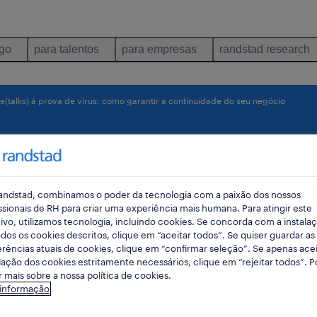
ego
para talentos
para empresas
randstad research
e(talks) à prova de vírus: como garantir a continuidade do seu negócio
ova de
arantir
andstad, combinamos o poder da tecnologia com a paixão dos nossos
ssionais de RH para criar uma experiência mais humana. Para atingir este
ivo, utilizamos tecnologia, incluindo cookies. Se concorda com a instala
de do
dos os cookies descritos, clique em “aceitar todos”. Se quiser guardar as
rências atuais de cookies, clique em “confirmar seleção”. Se apenas acei
lação dos cookies estritamente necessários, clique em “rejeitar todos”. 
 mais sobre a nossa política de cookies.
 informação