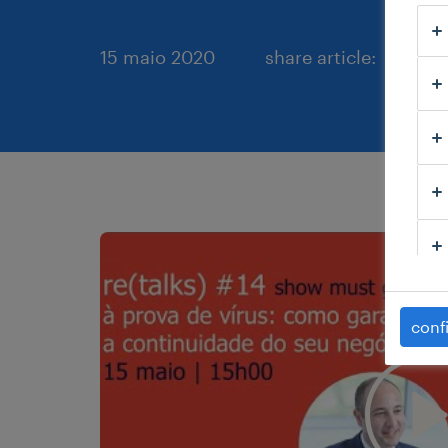
15 maio 2020
share article:
conf