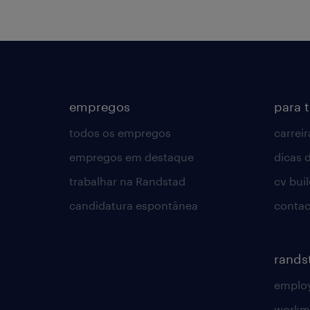
empregos
para 
todos os empregos
carreir
empregos em destaque
dicas d
trabalhar na Randstad
cv bui
candidatura espontânea
contac
rands
employ
workm