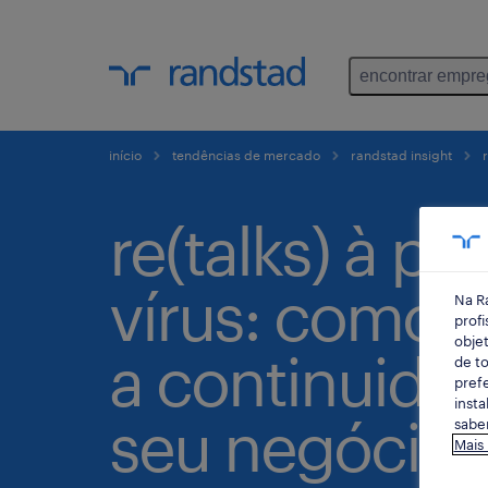
encontrar empr
início
tendências de mercado
randstad insight
r
re(talks) à pr
vírus: como g
Na R
profi
objet
a continuida
de to
prefe
insta
seu negócio
saber
Mais