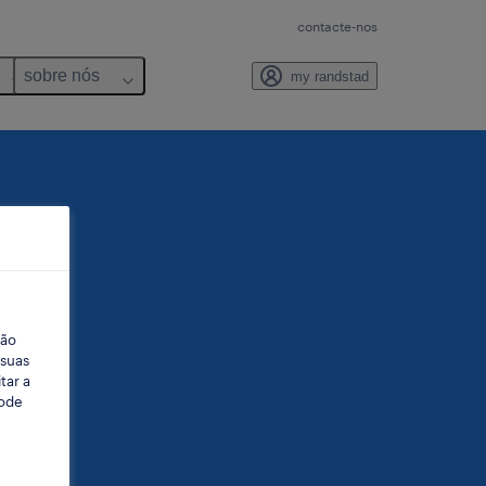
contacte-nos
sobre nós
my randstad
ção
 suas
tar a
Pode