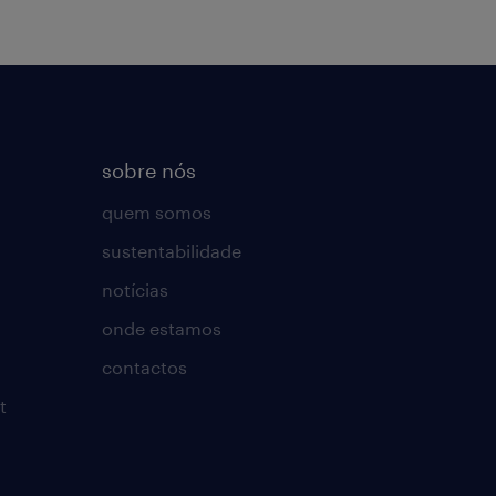
sobre nós
quem somos
sustentabilidade
notícias
onde estamos
contactos
t