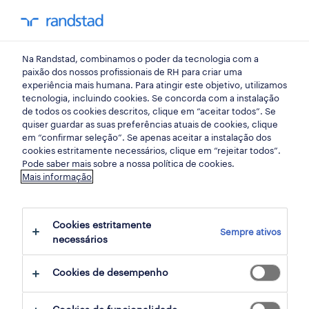
my randst
Na Randstad, combinamos o poder da tecnologia com a
randstad insight
paixão dos nossos profissionais de RH para criar uma
experiência mais humana. Para atingir este objetivo, utilizamos
tecnologia, incluindo cookies. Se concorda com a instalação
re(talk) work-life balance is
de todos os cookies descritos, clique em “aceitar todos”. Se
quiser guardar as suas preferências atuais de cookies, clique
in place?
em “confirmar seleção”. Se apenas aceitar a instalação dos
cookies estritamente necessários, clique em “rejeitar todos”.
Pode saber mais sobre a nossa política de cookies.
07 abril 2020
Mais informação
share article:
Cookies estritamente
Sempre ativos
necessários
Cookies de desempenho