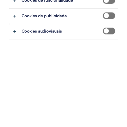
Cookies de funcionalidade
Cookies de publicidade
Cookies audiovisuais
Sofia Castro, Head of Talent and Employer
Brand na Sonae MC, e Inês Casaca, Associate
Director na Randstad Portugal, comentam o
equilíbrio entre a vida pessoal e profissional,
no contexto do trabalho remoto em tempos
de crise.
Consideram que é difícil falar de equilíbrio