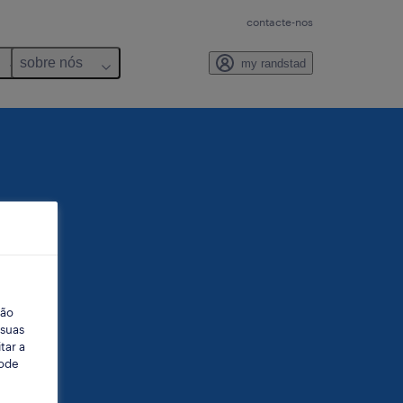
contacte-nos
sobre nós
my randstad
ção
 suas
tar a
Pode