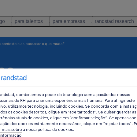
ego
para talentos
para empresas
randstad research
 contexto e as pessoas: o que muda?
as
ue
andstad, combinamos o poder da tecnologia com a paixão dos nossos
ssionais de RH para criar uma experiência mais humana. Para atingir este
ivo, utilizamos tecnologia, incluindo cookies. Se concorda com a instala
dos os cookies descritos, clique em “aceitar todos”. Se quiser guardar as
rências atuais de cookies, clique em “confirmar seleção”. Se apenas acei
lação dos cookies estritamente necessários, clique em “rejeitar todos”. 
 mais sobre a nossa política de cookies.
 informação