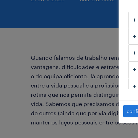
Quando falamos de trabalho remoto, já
vantagens, dificuldades e estratégias p
e de equipa eficiente. Já aprendemos q
entre a vida pessoal e a profissional e 
rotina que nos permita distinguir as 2
vida. Sabemos que precisamos de tan
conf
de outros (ainda que por via digital) e
manter os laços pessoais entre os seus