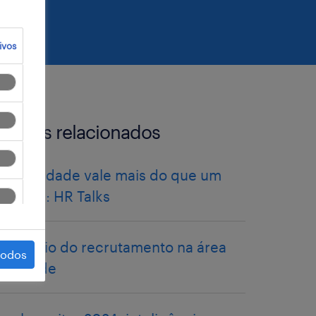
ivos
artigos relacionados
Flexibilidade vale mais do que um
salário?: HR Talks
o desafio do recrutamento na área
todos
da saúde