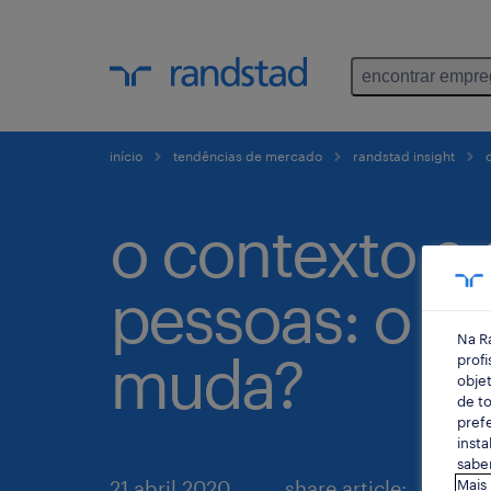
encontrar empr
início
tendências de mercado
randstad insight
o
o contexto e 
pessoas: o q
Na R
muda?
profi
objet
de to
prefe
insta
saber
21 abril 2020
share article:
Mais