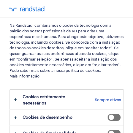
my randst
Na Randstad, combinamos o poder da tecnologia com a
randstad insight
paixão dos nossos profissionais de RH para criar uma
experiência mais humana. Para atingir este objetivo, utilizamos
tecnologia, incluindo cookies. Se concorda com a instalação
mentoring e gestão de
de todos os cookies descritos, clique em “aceitar todos”. Se
quiser guardar as suas preferências atuais de cookies, clique
projetos: uma sinfonia
em “confirmar seleção”. Se apenas aceitar a instalação dos
cookies estritamente necessários, clique em “rejeitar todos”.
Pode saber mais sobre a nossa política de cookies.
21 maio 2019
Mais informação
share article:
Cookies estritamente
Sempre ativos
necessários
Cookies de desempenho
Hoje em dia, numa sociedade que vive a alta
velocidade e num complexo mundo