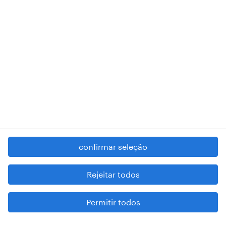
RANDSTAD,
, and SHAPING THE WORLD OF WORK are
registered trademarks of © Randstad N.V.
contacte-nos
termos e condições
política de privacidade
regime geral da prevenção da corrupção
denúncia de má conduta
confirmar seleção
reportar problemas de segurança
cookies
Rejeitar todos
mapa do site
Permitir todos
esteja atento