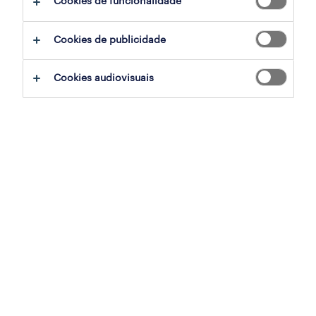
Cookies de funcionalidade
Cookies de publicidade
Cookies audiovisuais
Maio começou com as comemorações do dia
do trabalhador e com o pedido de aumento
do salário mínimo pelos sindicatos.
Sem olhar para os números apresentados é
importante refletirmos sobre o efeito do
salário mínimo.
Se por um lado o aumento do salário mínimo