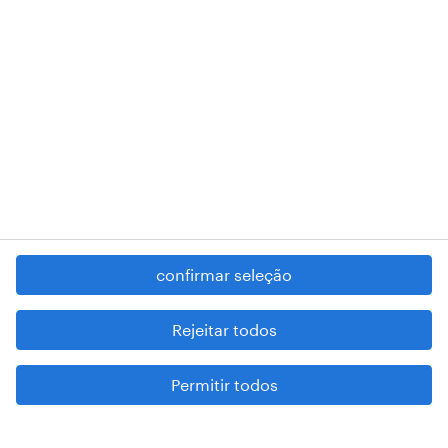
registered trademarks of © Randstad N.V.
contacte-nos
termos e condições
política de privacidade
regime geral da prevenção da corrupção
denúncia de má conduta
confirmar seleção
reportar problemas de segurança
cookies
Rejeitar todos
mapa do site
Permitir todos
esteja atento