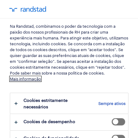
my randst
Na Randstad, combinamos o poder da tecnologia com a
randstad insight
paixão dos nossos profissionais de RH para criar uma
experiência mais humana. Para atingir este objetivo, utilizamos
tecnologia, incluindo cookies. Se concorda com a instalação
liderança, substantivo
de todos os cookies descritos, clique em “aceitar todos”. Se
quiser guardar as suas preferências atuais de cookies, clique
feminino
em “confirmar seleção”. Se apenas aceitar a instalação dos
cookies estritamente necessários, clique em “rejeitar todos”.
Pode saber mais sobre a nossa política de cookies.
06 janeiro 2021
Mais informação
share article:
Cookies estritamente
Sempre ativos
necessários
Cookies de desempenho
Liderança é uma palavra feminina. Um
substantivo feminino. E para início e fim da