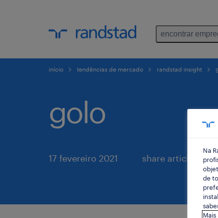
encontrar empr
início
tendências de mercado
randstad insight
g
golo
Na R
17 fevereiro 2021
share article:
profi
objet
de to
prefe
insta
saber
Mais