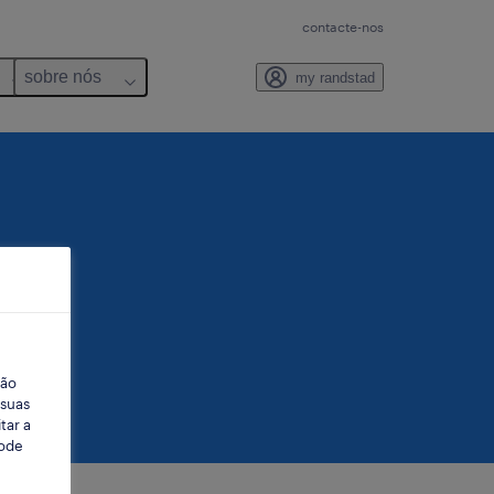
contacte-nos
sobre nós
my randstad
ção
 suas
tar a
Pode