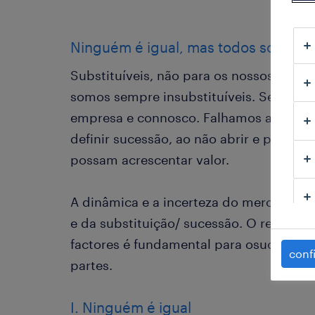
Ninguém é igual, mas todos somos su
Substituíveis, não para os nossos, mas 
somos sempre insubstituíveis. Se não 
empresa e connosco. Falhamos ao coloc
definir sucessão, ao não abrir e partil
possam acrescentar valor.
A dinâmica e a incerteza do mercado ex
e da substituição/ sucessão. O reconhe
factores é fundamental para osucesso 
conf
partes.
I. Ninguém é igual