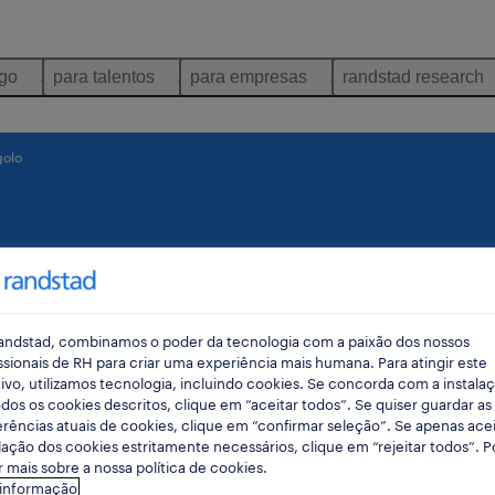
ego
para talentos
para empresas
randstad research
olo
andstad, combinamos o poder da tecnologia com a paixão dos nossos
ssionais de RH para criar uma experiência mais humana. Para atingir este
ivo, utilizamos tecnologia, incluindo cookies. Se concorda com a instala
dos os cookies descritos, clique em “aceitar todos”. Se quiser guardar as
rências atuais de cookies, clique em “confirmar seleção”. Se apenas acei
lação dos cookies estritamente necessários, clique em “rejeitar todos”. 
 mais sobre a nossa política de cookies.
 informação