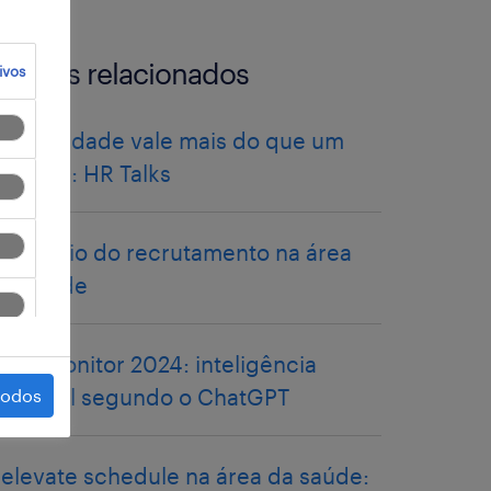
artigos relacionados
ivos
Flexibilidade vale mais do que um
salário?: HR Talks
o desafio do recrutamento na área
da saúde
workmonitor 2024: inteligência
artificial segundo o ChatGPT
todos
relevate schedule na área da saúde: