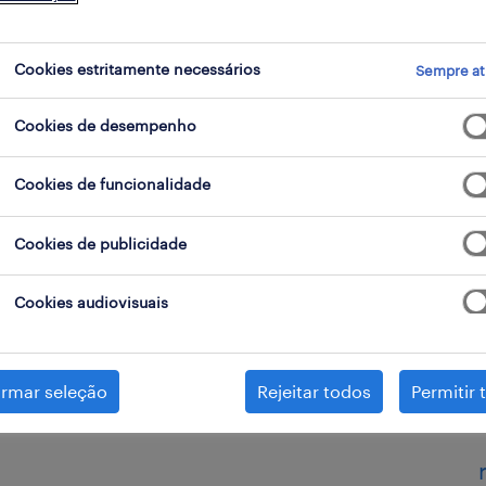
Cookies estritamente necessários
bstituíveis.
Sempre at
no que fazemos, na nossa profissão
Cookies de desempenho
formos falhamos. Falhamos com a
ar o negócio em risco, ao não
Cookies de funcionalidade
har o conhecimento para que outros
Cookies de publicidade
Cookies audiovisuais
ige o reconhecimento da diferença
cimento e a preparação destes dois
da organização, mas vamos por
irmar seleção
Rejeitar todos
Permitir 