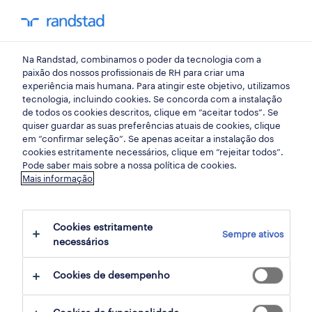
my randst
Na Randstad, combinamos o poder da tecnologia com a
randstad insight
paixão dos nossos profissionais de RH para criar uma
experiência mais humana. Para atingir este objetivo, utilizamos
tecnologia, incluindo cookies. Se concorda com a instalação
Flexibility@work report:
de todos os cookies descritos, clique em “aceitar todos”. Se
quiser guardar as suas preferências atuais de cookies, clique
tackling undeclared work
em “confirmar seleção”. Se apenas aceitar a instalação dos
cookies estritamente necessários, clique em “rejeitar todos”.
Pode saber mais sobre a nossa política de cookies.
23 novembro 2014
Mais informação
share article:
Cookies estritamente
Sempre ativos
necessários
Cookies de desempenho
It is generally acknowledged that the
undeclared economy lowers the quality of