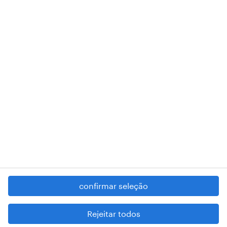
de pessoa coletiva 503298999 .
A nossa sede encontra-se na Rua Amílcar Cabral, número 25, 1750-
018 Lisboa.
RANDSTAD,
, and SHAPING THE WORLD OF WORK are
registered trademarks of © Randstad N.V.
contacte-nos
termos e condições
política de privacidade
regime geral da prevenção da corrupção
denúncia de má conduta
confirmar seleção
reportar problemas de segurança
cookies
Rejeitar todos
mapa do site