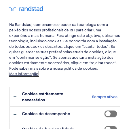
my randst
Na Randstad, combinamos o poder da tecnologia com a
randstad insight
paixão dos nossos profissionais de RH para criar uma
experiência mais humana. Para atingir este objetivo, utilizamos
tecnologia, incluindo cookies. Se concorda com a instalação
brilhantes!
de todos os cookies descritos, clique em “aceitar todos”. Se
quiser guardar as suas preferências atuais de cookies, clique
em “confirmar seleção”. Se apenas aceitar a instalação dos
03 março 2021
cookies estritamente necessários, clique em “rejeitar todos”.
Pode saber mais sobre a nossa política de cookies.
share article:
Mais informação
Cookies estritamente
Sempre ativos
necessários
Uma equipa, devidamente desenvolvida, é
nada mais do que um grupo de pessoas que
Cookies de desempenho
trabalham para um mesmo fim. Todos