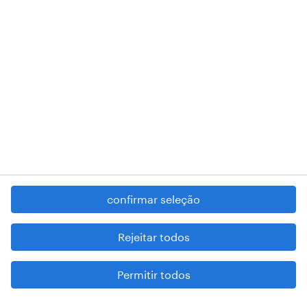
RANDSTAD,
, and SHAPING THE WORLD OF WORK are
registered trademarks of © Randstad N.V.
contacte-nos
termos e condições
política de privacidade
regime geral da prevenção da corrupção
denúncia de má conduta
confirmar seleção
reportar problemas de segurança
cookies
Rejeitar todos
mapa do site
Permitir todos
esteja atento