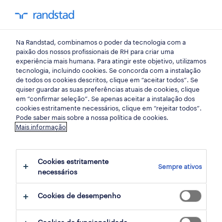
my randst
Na Randstad, combinamos o poder da tecnologia com a
randstad insight
paixão dos nossos profissionais de RH para criar uma
experiência mais humana. Para atingir este objetivo, utilizamos
tecnologia, incluindo cookies. Se concorda com a instalação
alerta... sinais!
de todos os cookies descritos, clique em “aceitar todos”. Se
quiser guardar as suas preferências atuais de cookies, clique
em “confirmar seleção”. Se apenas aceitar a instalação dos
29 setembro 2020
cookies estritamente necessários, clique em “rejeitar todos”.
Pode saber mais sobre a nossa política de cookies.
share article:
Mais informação
Cookies estritamente
Sempre ativos
necessários
O corte abrupto com as rotinas
organizadoras que tínhamos, e a criação e
Cookies de desempenho
habituação a novas rotinas, tiveram impacto