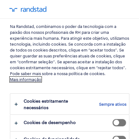
my randst
Na Randstad, combinamos o poder da tecnologia com a
procura de emprego
paixão dos nossos profissionais de RH para criar uma
experiência mais humana. Para atingir este objetivo, utilizamos
tecnologia, incluindo cookies. Se concorda com a instalação
os melhores trabalhos de
de todos os cookies descritos, clique em “aceitar todos”. Se
quiser guardar as suas preferências atuais de cookies, clique
natal para ganhar dinheiro
em “confirmar seleção”. Se apenas aceitar a instalação dos
cookies estritamente necessários, clique em “rejeitar todos”.
extra em 2025
Pode saber mais sobre a nossa política de cookies.
Mais informação
07 outubro 2025
Cookies estritamente
share article:
Sempre ativos
necessários
Cookies de desempenho
Com a inflação, o Natal pode ser uma altura