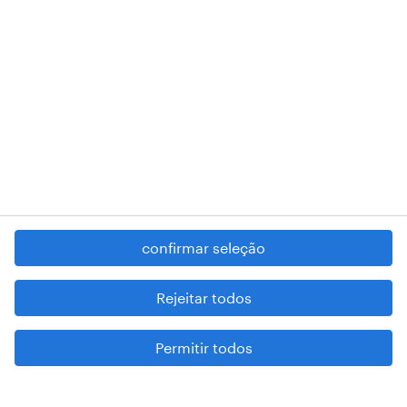
para talentos
randstad research
para empresas
sobre nós
confirmar seleção
Rejeitar todos
Permitir todos