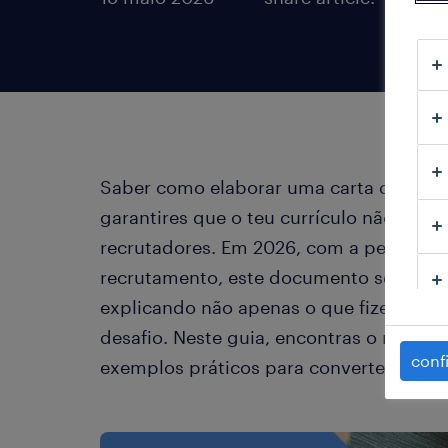
Saber como elaborar uma carta de moti
garantires que o teu currículo não é ap
recrutadores. Em 2026, com a personaliz
recrutamento, este documento serve par
explicando não apenas o que fizeste, m
desafio. Neste guia, encontras o modelo
conf
exemplos práticos para converteres a t