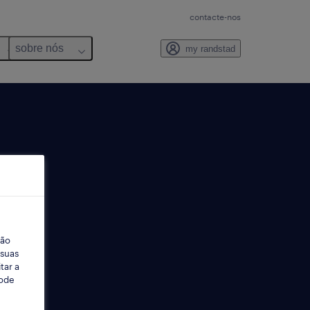
contacte-nos
sobre nós
my randstad
ção
 suas
tar a
Pode