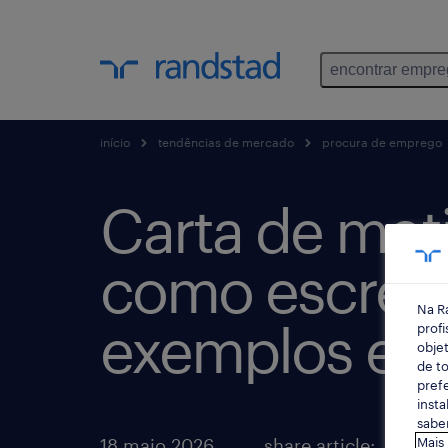
encontrar empr
início
tendências de mercado
procura de emprego
Carta de mot
como escreve
Na R
exemplos e 
profi
objet
de to
prefe
insta
saber
18 maio 2026
share article:
Mais