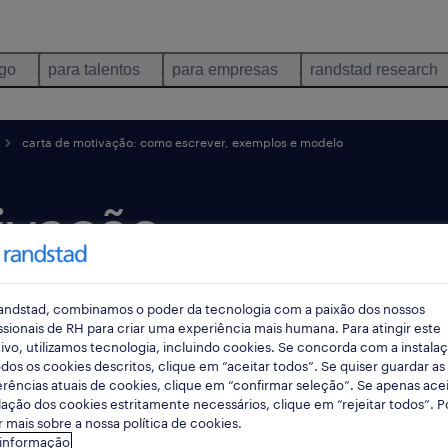
ego
para talentos
para empresas
randstad research
carta de motivação: como escrever, exemplos e modelo
ivação:
r,
andstad, combinamos o poder da tecnologia com a paixão dos nossos
modelo
ssionais de RH para criar uma experiência mais humana. Para atingir este
ivo, utilizamos tecnologia, incluindo cookies. Se concorda com a instala
dos os cookies descritos, clique em “aceitar todos”. Se quiser guardar as
rências atuais de cookies, clique em “confirmar seleção”. Se apenas acei
lação dos cookies estritamente necessários, clique em “rejeitar todos”. 
 mais sobre a nossa política de cookies.
 informação