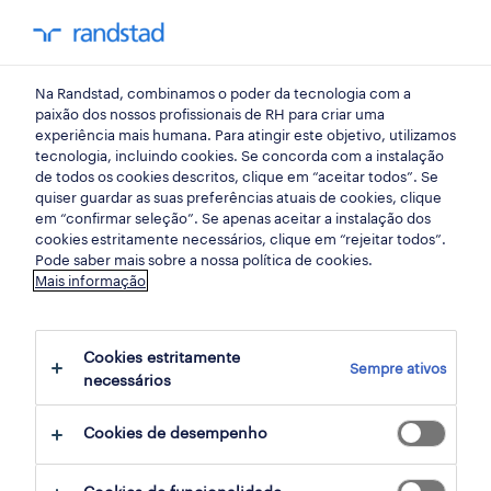
my randst
Na Randstad, combinamos o poder da tecnologia com a
procura de emprego
paixão dos nossos profissionais de RH para criar uma
experiência mais humana. Para atingir este objetivo, utilizamos
tecnologia, incluindo cookies. Se concorda com a instalação
Impacto das entrevistas
de todos os cookies descritos, clique em “aceitar todos”. Se
quiser guardar as suas preferências atuais de cookies, clique
online no
em “confirmar seleção”. Se apenas aceitar a instalação dos
cookies estritamente necessários, clique em “rejeitar todos”.
Autoconhecimento
Pode saber mais sobre a nossa política de cookies.
Mais informação
21 julho 2020
Cookies estritamente
share article:
Sempre ativos
necessários
Cookies de desempenho
A pandemia empurrou-nos para casa,