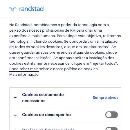
my randst
Na Randstad, combinamos o poder da tecnologia com a
mercado do trabalho
paixão dos nossos profissionais de RH para criar uma
experiência mais humana. Para atingir este objetivo, utilizamos
tecnologia, incluindo cookies. Se concorda com a instalação
do estaleiro à linha de
de todos os cookies descritos, clique em “aceitar todos”. Se
quiser guardar as suas preferências atuais de cookies, clique
montagem: as novas
em “confirmar seleção”. Se apenas aceitar a instalação dos
cookies estritamente necessários, clique em “rejeitar todos”.
competências exigidas
Pode saber mais sobre a nossa política de cookies.
Mais informação
pela construção modular
Cookies estritamente
23 junho 2026
Sempre ativos
necessários
share article:
Cookies de desempenho