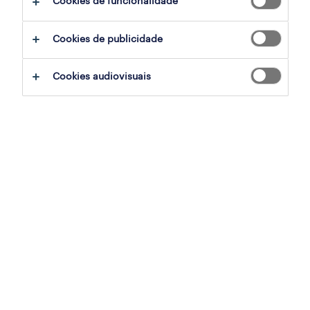
Cookies de funcionalidade
A ideia de construir casas como quem monta
Cookies de publicidade
peças não é uma invenção do nosso século. A
história mostra-nos que a construção
Cookies audiovisuais
modular surge de forma consistente em
momentos de urgência, respondendo a
crescimentos populacionais ou crises. Já em
1830, um carpinteiro londrino chamado Henry
John Manning desenvolvia a "Manning
Portable Cottage", uma cabana de madeira
pré-fabricada concebida para ser facilmente
enviada por navio para o seu filho emigrado
na Austrália. No início do século XX, em 1908,
empresas norte-americanas como a Sears
revolucionaram o mercado ao vender