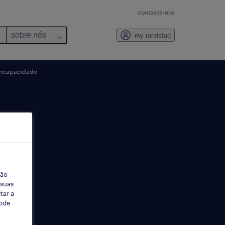
contacte-nos
sobre nós
my randstad
 incapacidade
ção
 suas
tar a
Pode