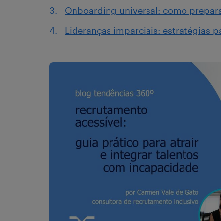
Onboarding universal: como preparar
Lideranças imparciais: estratégias p