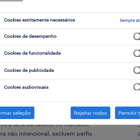
idade
Cookies estritamente necessários
Sempre at
Cookies de desempenho
Cookies de funcionalidade
Cookies de publicidade
Cookies audiovisuais
 nasce da diversidade de
ral é preciso primeiro derrubar as
irmar seleção
Rejeitar todos
Permitir 
itas vezes, a escassez de
e à falta de talento no mercado,
a não intencional, excluem perfis