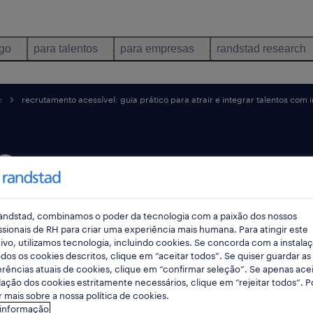
ego
para talentos
para empresas
randstad research
o
recrutamento acessível: guia prático para atrair e integrar talentos com
o
ia
andstad, combinamos o poder da tecnologia com a paixão dos nossos
trair e
ssionais de RH para criar uma experiência mais humana. Para atingir este
ivo, utilizamos tecnologia, incluindo cookies. Se concorda com a instala
dos os cookies descritos, clique em “aceitar todos”. Se quiser guardar as
ntos
rências atuais de cookies, clique em “confirmar seleção”. Se apenas acei
lação dos cookies estritamente necessários, clique em “rejeitar todos”. 
 mais sobre a nossa política de cookies.
 informação