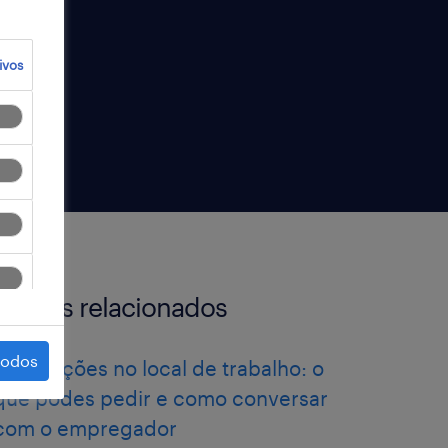
ivos
artigos relacionados
todos
Adaptações no local de trabalho: o
que podes pedir e como conversar
com o empregador