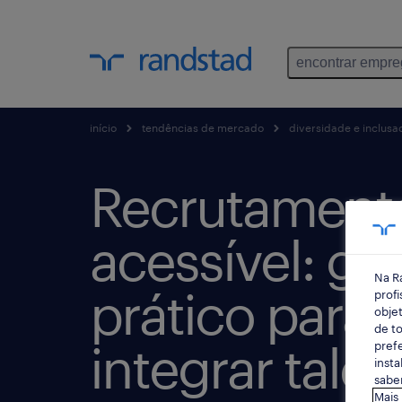
encontrar empr
início
tendências de mercado
diversidade e inclusa
Recrutament
acessível: gu
Na R
prático para a
profi
objet
de to
integrar tale
prefe
insta
saber
Mais