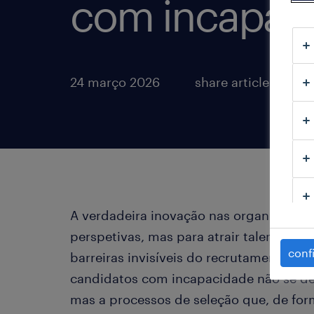
com incapac
24 março 2026
share article:
A verdadeira inovação nas organizações
perspetivas, mas para atrair talento plu
conf
barreiras invisíveis do recrutamento. Mu
candidatos com incapacidade não se dev
mas a processos de seleção que, de form