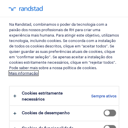
my randst
Na Randstad, combinamos o poder da tecnologia com a
gestao de equipas
paixão dos nossos profissionais de RH para criar uma
experiência mais humana. Para atingir este objetivo, utilizamos
tecnologia, incluindo cookies. Se concorda com a instalação
Redeployment —
de todos os cookies descritos, clique em “aceitar todos”. Se
quiser guardar as suas preferências atuais de cookies, clique
Estratégias para evitar
em “confirmar seleção”. Se apenas aceitar a instalação dos
cookies estritamente necessários, clique em “rejeitar todos”.
demissões e diminuir
Pode saber mais sobre a nossa política de cookies.
Mais informação
custos nas empresas
Cookies estritamente
09 janeiro 2024
Sempre ativos
necessários
share article:
Cookies de desempenho