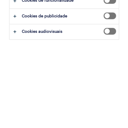
Cookies de funcionalidade
Nenhuma empresa quer despedir os seus
Cookies de publicidade
trabalhadores. A Grande Recessão de 2008
mostrou que despedir pessoas impacta
Cookies audiovisuais
negativamente a marca empregadora, moral
e produtividade, reforçando a importância do
redeployment como alternativa.
Anat Lechner, da NYU Stern, nota que os
empregadores subestimam os custos diretos
e indiretos dos despedimentos. Incluem
honorários legais, indemnizações, perda de
conhecimento, menor produtividade e
futuros custos de recrutamento e formação.