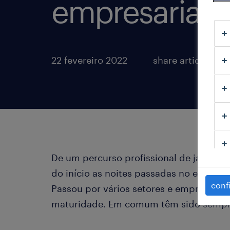
empresarial
22 fevereiro 2022
share article:
De um percurso profissional de já mais 
do início as noites passadas no escritór
conf
Passou por vários setores e empresas co
maturidade. Em comum têm sido sempre