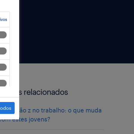
ivos
artigos relacionados
todos
a geração z no trabalho: o que muda
com estes jovens?