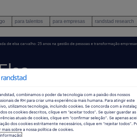
ego
para talentos
para empresas
randstad research
ada de elsa carvalho: 25 anos na gestão de pessoas e transformação empresar
Elsa
 Anos na
andstad, combinamos o poder da tecnologia com a paixão dos nossos
ssoas e
ssionais de RH para criar uma experiência mais humana. Para atingir este
ivo, utilizamos tecnologia, incluindo cookies. Se concorda com a instala
dos os cookies descritos, clique em “aceitar todos”. Se quiser guardar as
ão
rências atuais de cookies, clique em “confirmar seleção”. Se apenas acei
lação dos cookies estritamente necessários, clique em “rejeitar todos”. 
 mais sobre a nossa política de cookies.
 informação