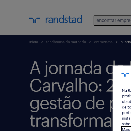
encontrar empr
início
tendências de mercado
entrevistas
a jorn
A jornada de 
Carvalho: 25
Na R
gestão de pe
profi
objet
de to
transformaç
prefe
insta
saber
Mais