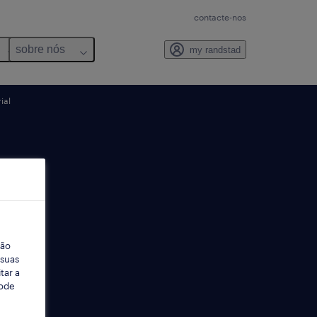
contacte-nos
sobre nós
my randstad
ial
ção
 suas
tar a
Pode