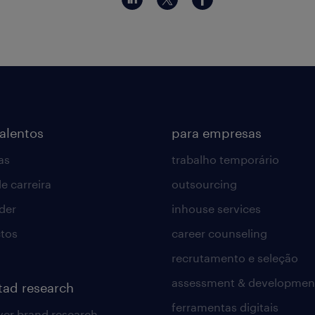
talentos
para empresas
as
trabalho temporário
e carreira
outsourcing
lder
inhouse services
tos
career counseling
recrutamento e seleção
assessment & developmen
tad research
ferramentas digitais
er brand research