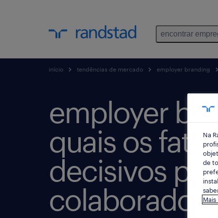
encontrar empr
início
tendências de mercado
employer branding
employer bra
quais os fato
Na R
profi
objet
decisivos par
de to
prefe
insta
colaboradore
saber
Mais