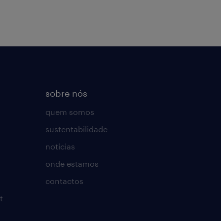
sobre nós
quem somos
sustentabilidade
notícias
onde estamos
contactos
t