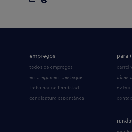
empregos
para 
todos os empregos
carreir
empregos em destaque
dicas d
trabalhar na Randstad
cv bui
candidatura espontânea
contac
rands
employ