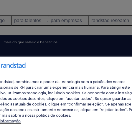
ego
para talentos
para empresas
randstad research
mais do que salário e benefícios...
nding –
res
andstad, combinamos o poder da tecnologia com a paixão dos nossos
ssionais de RH para criar uma experiência mais humana. Para atingir este
ivo, utilizamos tecnologia, incluindo cookies. Se concorda com a instala
a os
dos os cookies descritos, clique em “aceitar todos”. Se quiser guardar as
rências atuais de cookies, clique em “confirmar seleção”. Se apenas acei
lação dos cookies estritamente necessários, clique em “rejeitar todos”. 
s
 mais sobre a nossa política de cookies.
 informação