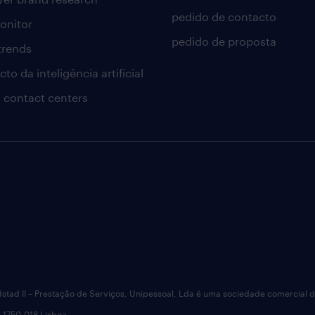
pedido de contacto
onitor
pedido de proposta
 trends
to da inteligência artificial
 contact centers
dstad II – Prestação de Serviços, Unipessoal, Lda é uma sociedade comercial 
 1750-018 Lisboa.