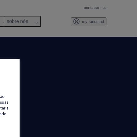
contacte-nos
sobre nós
my randstad
ção
 suas
tar a
Pode