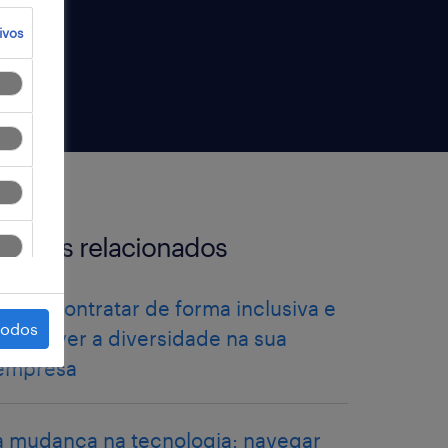
ivos
artigos relacionados
como contratar de forma inclusiva e
todos
promover a diversidade na sua
empresa
a mudança na tecnologia: navegar