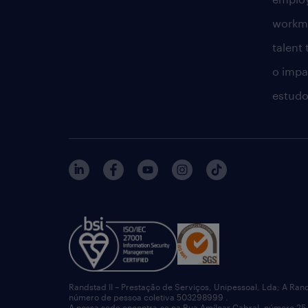
workm
talent
o impac
estudo
Randstad II – Prestação de Serviços, Unipessoal, Lda; A Ran
número de pessoa coletiva 503298999 .
A nossa sede encontra-se na Rua Amílcar Cabral, número 25,