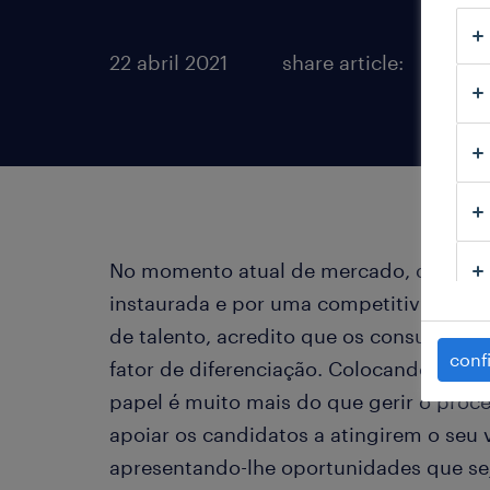
22 abril 2021
share article:
No momento atual de mercado, demarc
instaurada e por uma competitividade 
de talento, acredito que os consultore
conf
fator de diferenciação. Colocando a tón
papel é muito mais do que gerir o proce
apoiar os candidatos a atingirem o seu 
apresentando-lhe oportunidades que se