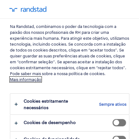
my randst
Na Randstad, combinamos o poder da tecnologia com a
tendências de mercado
paixão dos nossos profissionais de RH para criar uma
experiência mais humana. Para atingir este objetivo, utilizamos
tecnologia, incluindo cookies. Se concorda com a instalação
absentismo no local de
de todos os cookies descritos, clique em “aceitar todos”. Se
quiser guardar as suas preferências atuais de cookies, clique
trabalho
em “confirmar seleção”. Se apenas aceitar a instalação dos
cookies estritamente necessários, clique em “rejeitar todos”.
Pode saber mais sobre a nossa política de cookies.
Entenda o que é absentismo, como ele pode
Mais informação
impactar os seus colaboradores e a sua
empresa e quais as medidas que pode
Cookies estritamente
Sempre ativos
implementar para reduzir o seu impacto.
necessários
Cookies de desempenho
conteúdos