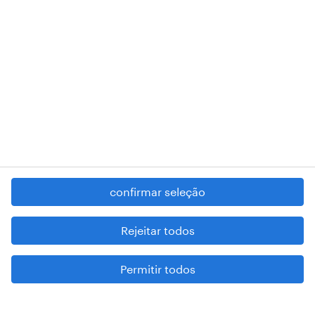
devem proceder num dia em que precisem
faltar. Por exemplo, precisam de notificar
com pelo menos três horas de antecedência
do horário de trabalho? Além disso,
certifique-se de que a empresa tenha
políticas claras para períodos prolongados
de licença por questões médicas pessoais e
familiares. Por fim, verifique com o
departamento jurídico se essas políticas
estão em conformidade com as leis laborais
confirmar seleção
locais e nacionais.
Rejeitar todos
melhore o engagement dos
Permitir todos
colaboradores
Estudos revelam que altos níveis