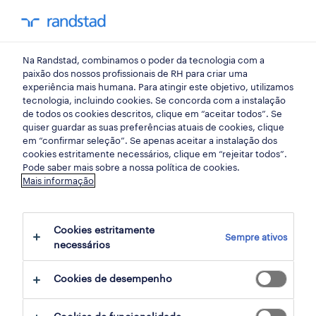
my randst
Na Randstad, combinamos o poder da tecnologia com a
hr trends
paixão dos nossos profissionais de RH para criar uma
experiência mais humana. Para atingir este objetivo, utilizamos
tecnologia, incluindo cookies. Se concorda com a instalação
IA e gestão de riscos
de todos os cookies descritos, clique em “aceitar todos”. Se
quiser guardar as suas preferências atuais de cookies, clique
financeiros: porque a
em “confirmar seleção”. Se apenas aceitar a instalação dos
cookies estritamente necessários, clique em “rejeitar todos”.
inteligência humana é
Pode saber mais sobre a nossa política de cookies.
Mais informação
central.
Cookies estritamente
08 julho 2025
Sempre ativos
necessários
share article:
Cookies de desempenho