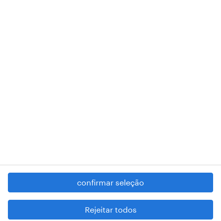
de pessoa coletiva 503298999 .
A nossa sede encontra-se na Rua Amílcar Cabral, número 25, 1750-
018 Lisboa.
RANDSTAD,
, and SHAPING THE WORLD OF WORK are
registered trademarks of © Randstad N.V.
contacte-nos
termos e condições
política de privacidade
regime geral da prevenção da corrupção
denúncia de má conduta
confirmar seleção
reportar problemas de segurança
cookies
Rejeitar todos
mapa do site