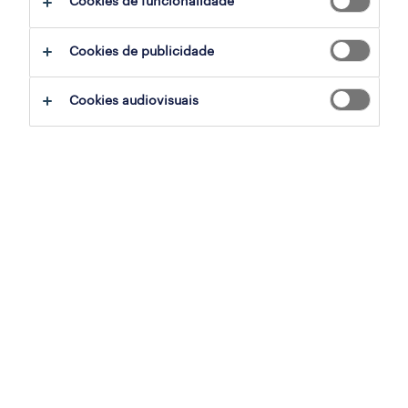
Cookies de funcionalidade
em resumo:
Cookies de publicidade
A IA em finanças está a transformar
Cookies audiovisuais
rapidamente o setor, mas não consegue
substituir totalmente o julgamento
humano na gestão de riscos financeiros.
A inteligência humana oferece
competências indispensáveis como
raciocínio ético, pensamento crítico e
inteligência emocional, que a IA não
possui.
As soft skills em finanças, como
comunicação e colaboração, tornam-se
mais valiosas à medida que a IA gere