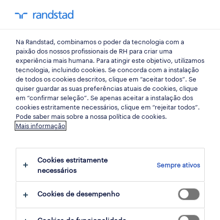
empregos
Na Randstad, combinamos o poder da tecnologia com a
todos os empregos
paixão dos nossos profissionais de RH para criar uma
experiência mais humana. Para atingir este objetivo, utilizamos
empregos em destaque
tecnologia, incluindo cookies. Se concorda com a instalação
de todos os cookies descritos, clique em “aceitar todos”. Se
trabalhar na Randstad
quiser guardar as suas preferências atuais de cookies, clique
em “confirmar seleção”. Se apenas aceitar a instalação dos
candidatura espontânea
cookies estritamente necessários, clique em “rejeitar todos”.
Pode saber mais sobre a nossa política de cookies.
para talentos
Mais informação
carreiras
Cookies estritamente
dicas de carreira
Sempre ativos
necessários
cv builder
Cookies de desempenho
contactos
randstad research