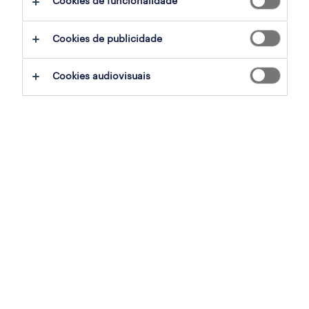
Cookies de funcionalidade
employer brand research
Cookies de publicidade
workmonitor
Cookies audiovisuais
talent trends
o impacto da inteligência artificial
estudo contact centers
para empresas
trabalho temporário
outsourcing
inhouse services
career counseling
recrutamento e seleção