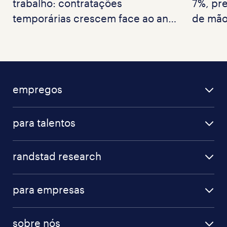
trabalho: contratações
7%, pr
temporárias crescem face ao ano
de mão
passado
empregos
para talentos
randstad research
para empresas
sobre nós