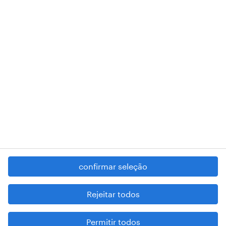
RANDSTAD,
, and SHAPING THE WORLD OF WORK are
registered trademarks of © Randstad N.V.
contacte-nos
termos e condições
política de privacidade
regime geral da prevenção da corrupção
denúncia de má conduta
confirmar seleção
reportar problemas de segurança
cookies
Rejeitar todos
mapa do site
Permitir todos
esteja atento