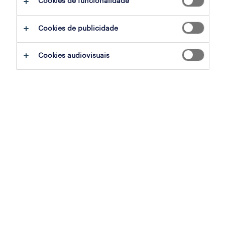
Cookies de funcionalidade
Estudo da Randstad Research revela
Cookies de publicidade
que a progressão na carreira já pesa mais
do que salário na mudança de emprego.
Cookies audiovisuais
Habitação absorve mais de 40% do
rendimento líquido de metade dos
inquiridos, forçando 24,5% a acumular
fontes de rendimento.
Flexibilidade dita regras: 27,2% rejeitariam
um aumento salarial se tivessem de
abdicar do teletrabalho.
A entrada da Geração Z no mercado de
trabalho está a reestruturar as dinâmicas