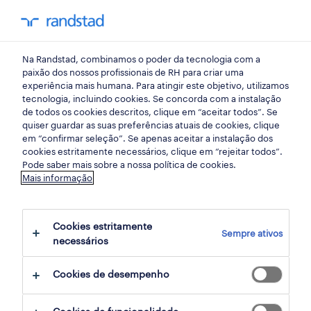
my randst
Na Randstad, combinamos o poder da tecnologia com a
press
paixão dos nossos profissionais de RH para criar uma
experiência mais humana. Para atingir este objetivo, utilizamos
tecnologia, incluindo cookies. Se concorda com a instalação
Mais de 93% dos jovens
de todos os cookies descritos, clique em “aceitar todos”. Se
quiser guardar as suas preferências atuais de cookies, clique
consideram os salários
em “confirmar seleção”. Se apenas aceitar a instalação dos
cookies estritamente necessários, clique em “rejeitar todos”.
injustos face ao custo de
Pode saber mais sobre a nossa política de cookies.
Mais informação
vida
Cookies estritamente
24 junho 2026
Sempre ativos
necessários
share article:
Cookies de desempenho