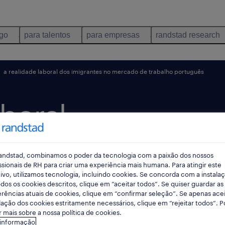
ego
para talentos
para empresas
randstad research
a realidade laboral dos imigrantes no mercado de trabalho português
aboral
es no
andstad, combinamos o poder da tecnologia com a paixão dos nossos
rabalho
ssionais de RH para criar uma experiência mais humana. Para atingir este
ivo, utilizamos tecnologia, incluindo cookies. Se concorda com a instala
dos os cookies descritos, clique em “aceitar todos”. Se quiser guardar as
rências atuais de cookies, clique em “confirmar seleção”. Se apenas acei
lação dos cookies estritamente necessários, clique em “rejeitar todos”. 
 mais sobre a nossa política de cookies.
 informação