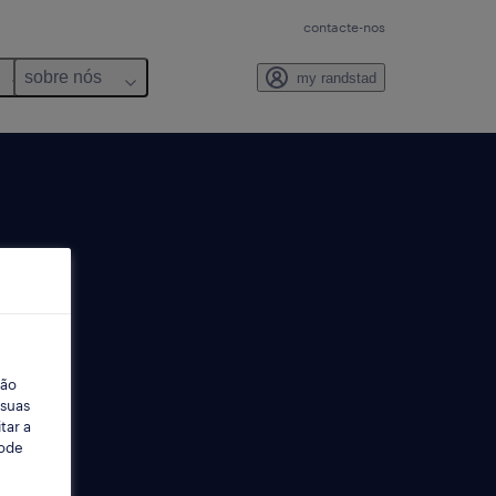
contacte-nos
sobre nós
my randstad
ção
 suas
tar a
Pode