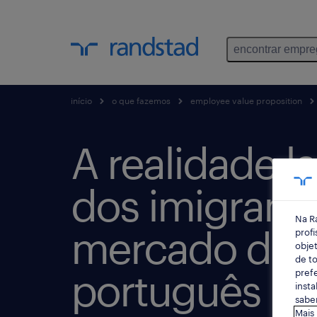
encontrar empr
início
o que fazemos
employee value proposition
A realidade l
dos imigrant
Na R
mercado de t
profi
objet
de to
português
prefe
insta
saber
Mais