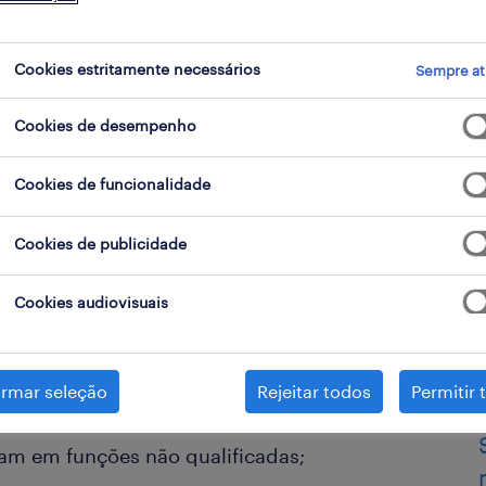
Cookies estritamente necessários
Sempre at
Cookies de desempenho
Cookies de funcionalidade
Cookies de publicidade
e funções em setores com escassez
ses tendem a não procurar;
Cookies audiovisuais
m com 3.645 milhões de euros e
ltando num saldo positivo de
irmar seleção
Rejeitar todos
Permitir 
am em funções não qualificadas;