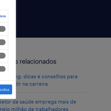
ivos
artigos relacionados
upskilling: dicas e conselhos para
progredir na carreira
todos
Setor da saúde emprega mais de
meio milhão de trabalhadores