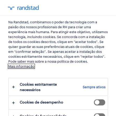
my randst
Na Randstad, combinamos o poder da tecnologia com a
press
paixão dos nossos profissionais de RH para criar uma
experiência mais humana. Para atingir este objetivo, utilizamos
tecnologia, incluindo cookies. Se concorda com a instalação
A Randstad é a única
de todos os cookies descritos, clique em “aceitar todos”. Se
quiser guardar as suas preferências atuais de cookies, clique
provedora de Recursos
em “confirmar seleção”. Se apenas aceitar a instalação dos
cookies estritamente necessários, clique em “rejeitar todos”.
Humanos no Índice
Pode saber mais sobre a nossa política de cookies.
Mais informação
Mundial de
Sustentabilidade Dow
Cookies estritamente
Sempre ativos
necessários
Jones
Cookies de desempenho
23 dezembro 2022