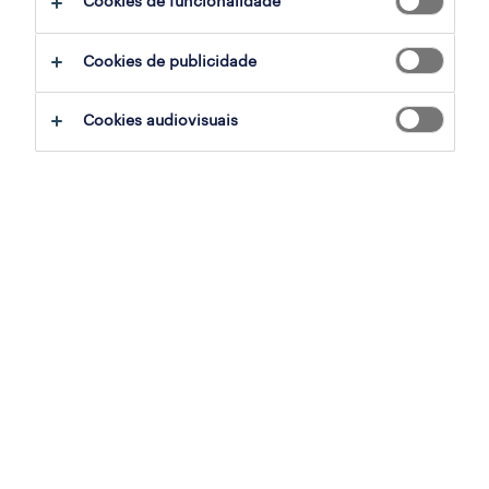
Cookies de funcionalidade
ajudar:
Cookies de publicidade
experimente remover alguns dos filtros
Cookies audiovisuais
que aplicou.
já experientou pesquisar por uma região
específica? Considere expandir a
distância até ao local de emprego.
altere a função ou palavras-chave e
verifique se foi escrito correctamente.