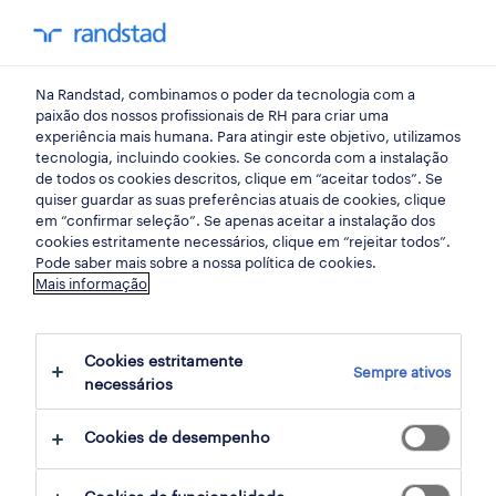
my randst
Na Randstad, combinamos o poder da tecnologia com a
início
paixão dos nossos profissionais de RH para criar uma
experiência mais humana. Para atingir este objetivo, utilizamos
tecnologia, incluindo cookies. Se concorda com a instalação
de todos os cookies descritos, clique em “aceitar todos”. Se
quiser guardar as suas preferências atuais de cookies, clique
em “confirmar seleção”. Se apenas aceitar a instalação dos
cookies estritamente necessários, clique em “rejeitar todos”.
Pode saber mais sobre a nossa política de cookies.
Mais informação
não foram encontrados resultados
Cookies estritamente
Sempre ativos
necessários
Não encontrámos resultados para a sua
pesquisa. Experimente alterar os seus
Cookies de desempenho
critérios de filtragem para obter mais
resultados. As seguintes acções podem