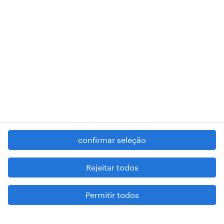
RANDSTAD,
, and SHAPING THE WORLD OF WORK are
registered trademarks of © Randstad N.V.
contacte-nos
termos e condições
política de privacidade
regime geral da prevenção da corrupção
denúncia de má conduta
confirmar seleção
reportar problemas de segurança
cookies
Rejeitar todos
mapa do site
Permitir todos
esteja atento