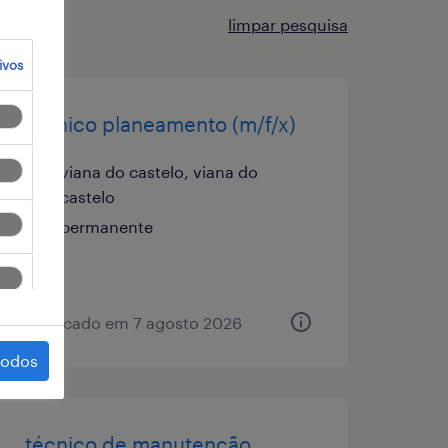
limpar pesquisa
ivos
técnico planeamento (m/f/x)
viana do castelo, viana do
castelo
permanente
publicado em 7 agosto 2026
todos
técnico de manutenção