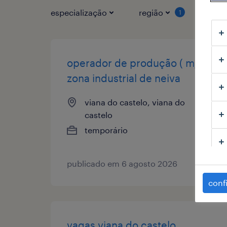
especialização
região
tipo
1
operador de produção ( m/f/x)
zona industrial de neiva
viana do castelo, viana do
castelo
temporário
publicado em 6 agosto 2026
conf
vagas viana do castelo