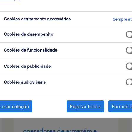
 de contrato
Cookies estritamente necessários
Sempre at
Cookies de desempenho
technical project manager
(m/f/x)
Cookies de funcionalidade
viana do castelo, viana do
Cookies de publicidade
castelo
permanente
Cookies audiovisuais
publicado em 6 agosto 2026
irmar seleção
Rejeitar todos
Permitir 
operadores de armazém e