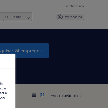
contacte-nos
sobre nós
my randstad
quisar 24 empregos
ção
 suas
tar a
ver:
Pode