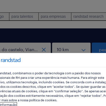
ego
para talentos
para empresas
randstad research
pes
andstad, combinamos o poder da tecnologia com a paixão dos nossos
ssionais de RH para criar uma experiência mais humana. Para atingir este
ivo, utilizamos tecnologia, incluindo cookies. Se concorda com a instala
dos os cookies descritos, clique em “aceitar todos”. Se quiser guardar as
rências atuais de cookies, clique em “confirmar seleção”. Se apenas acei
a do castelo, Viana do Castelo
lação dos cookies estritamente necessários, clique em “rejeitar todos”. 
 mais sobre a nossa política de cookies.
 informação