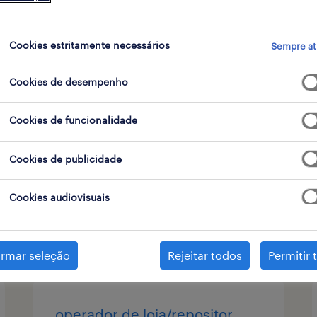
contrato
1
Cookies estritamente necessários
Sempre at
Cookies de desempenho
operador de loja/repositor
évora (m/f/x) - part-time
Cookies de funcionalidade
évora, setubal
Cookies de publicidade
temporário
Cookies audiovisuais
publicado em 6 agosto 2026
irmar seleção
Rejeitar todos
Permitir 
operador de loja/repositor