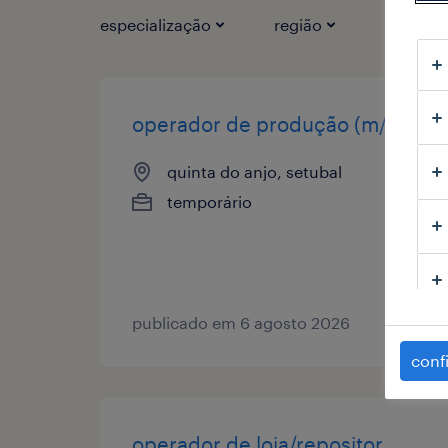
especialização
região
tipo de 
operador de produção (m/f/x)
quinta do anjo, setubal
temporário
publicado em 6 agosto 2026
conf
operador de loja/repositor