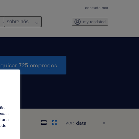
contacte-nos
sobre nós
my randstad
quisar 725 empregos
ção
 suas
tar a
ver:
Pode