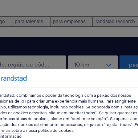
ego
para talentos
para empresas
randstad research
pes
andstad, combinamos o poder da tecnologia com a paixão dos nossos
ssionais de RH para criar uma experiência mais humana. Para atingir este
ivo, utilizamos tecnologia, incluindo cookies. Se concorda com a instala
dos os cookies descritos, clique em “aceitar todos”. Se quiser guardar as
rências atuais de cookies, clique em “confirmar seleção”. Se apenas acei
 encontradas para ti
lação dos cookies estritamente necessários, clique em “rejeitar todos”. 
 mais sobre a nossa política de cookies.
 informação