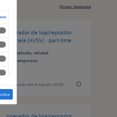
limpar pesquisa
ivos
operador de loja/repositor
palmela (m/f/x) - part-time
palmela, setubal
temporário
publicado em 6 agosto 2026
todos
operador de loja/repositor