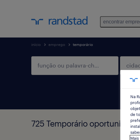
encontrar empr
início
emprego
temporário
Na R
profi
objet
de to
prefe
725 Temporário oportunidades
insta
saber
Mais