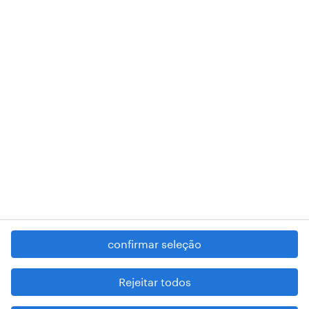
A nossa sede encontra-se na Rua Amílcar Cabral, número 25, 1750-
018 Lisboa.
RANDSTAD,
, and SHAPING THE WORLD OF WORK are
registered trademarks of © Randstad N.V.
contacte-nos
termos e condições
política de privacidade
regime geral da prevenção da corrupção
denúncia de má conduta
confirmar seleção
reportar problemas de segurança
cookies
Rejeitar todos
mapa do site