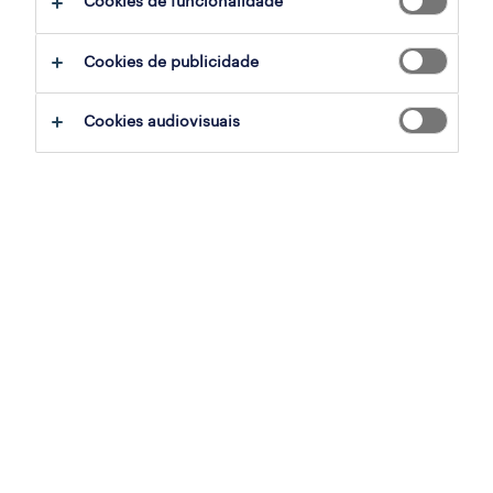
Cookies de funcionalidade
ajudar:
Cookies de publicidade
experimente remover alguns dos filtros
Cookies audiovisuais
que aplicou.
já experientou pesquisar por uma região
específica? Considere expandir a
distância até ao local de emprego.
altere a função ou palavras-chave e
verifique se foi escrito correctamente.