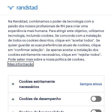
my randst
Na Randstad, combinamos o poder da tecnologia com a
início
paixão dos nossos profissionais de RH para criar uma
experiência mais humana. Para atingir este objetivo, utilizamos
tecnologia, incluindo cookies. Se concorda com a instalação
de todos os cookies descritos, clique em “aceitar todos”. Se
quiser guardar as suas preferências atuais de cookies, clique
em “confirmar seleção”. Se apenas aceitar a instalação dos
cookies estritamente necessários, clique em “rejeitar todos”.
Pode saber mais sobre a nossa política de cookies.
Mais informação
não foram encontrados resultados
Cookies estritamente
Sempre ativos
necessários
Não encontrámos resultados para a sua
pesquisa. Experimente alterar os seus
Cookies de desempenho
critérios de filtragem para obter mais
resultados. As seguintes acções podem