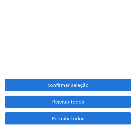
RANDSTAD,
, and SHAPING THE WORLD OF WORK are
registered trademarks of © Randstad N.V.
contacte-nos
termos e condições
política de privacidade
regime geral da prevenção da corrupção
denúncia de má conduta
confirmar seleção
reportar problemas de segurança
cookies
Rejeitar todos
mapa do site
Permitir todos
esteja atento