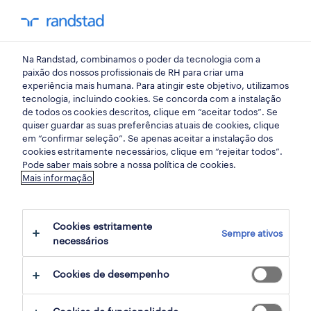
my randst
Na Randstad, combinamos o poder da tecnologia com a
porto
paixão dos nossos profissionais de RH para criar uma
experiência mais humana. Para atingir este objetivo, utilizamos
tecnologia, incluindo cookies. Se concorda com a instalação
de todos os cookies descritos, clique em “aceitar todos”. Se
quiser guardar as suas preferências atuais de cookies, clique
em “confirmar seleção”. Se apenas aceitar a instalação dos
cookies estritamente necessários, clique em “rejeitar todos”.
Pode saber mais sobre a nossa política de cookies.
Mais informação
Cookies estritamente
Sempre ativos
7 indústria oportunidades em Lisboa, Porto
necessários
encontradas para ti
Cookies de desempenho
filter
2