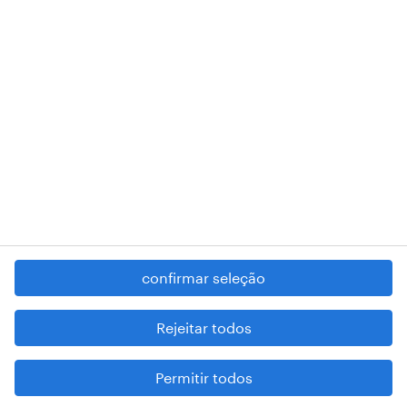
RANDSTAD,
, and SHAPING THE WORLD OF WORK are
registered trademarks of © Randstad N.V.
contacte-nos
termos e condições
política de privacidade
regime geral da prevenção da corrupção
denúncia de má conduta
confirmar seleção
reportar problemas de segurança
cookies
Rejeitar todos
mapa do site
Permitir todos
esteja atento