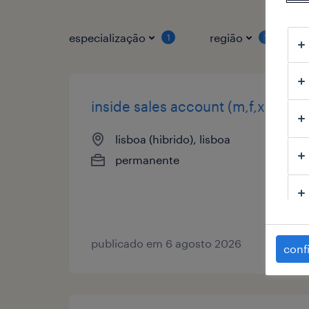
especialização
região
1
1
inside sales account (m,f,x)
lisboa (hibrido), lisboa
permanente
publicado em 6 agosto 2026
conf