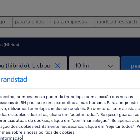
ego
para talentos
para empresas
randstad research
oa (hibrido)
pes
andstad, combinamos o poder da tecnologia com a paixão dos nossos
ssionais de RH para criar uma experiência mais humana. Para atingir este
ivo, utilizamos tecnologia, incluindo cookies. Se concorda com a instala
dos os cookies descritos, clique em “aceitar todos”. Se quiser guardar as
rências atuais de cookies, clique em “confirmar seleção”. Se apenas acei
dades em Lisboa (hibrido), Lisboa enco
lação dos cookies estritamente necessários, clique em “rejeitar todos”. 
 mais sobre a nossa política de cookies.
 informação