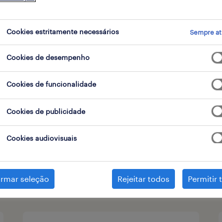
tipo de contrato
Cookies estritamente necessários
Sempre at
Cookies de desempenho
business manager- public
Cookies de funcionalidade
sector (m/f/x)
Cookies de publicidade
porto, porto
permanente
Cookies audiovisuais
publicado em 6 agosto 2026
irmar seleção
Rejeitar todos
Permitir 