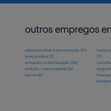
outros empregos em
administrativa e secretariado
(
11
)
constru
área jurídica
(
7
)
(
7
)
armazéns e distribuição
(
18
)
contabi
aviação / aeroespacial
(
8
)
engenh
banca
(
8
)
finança
hotelar