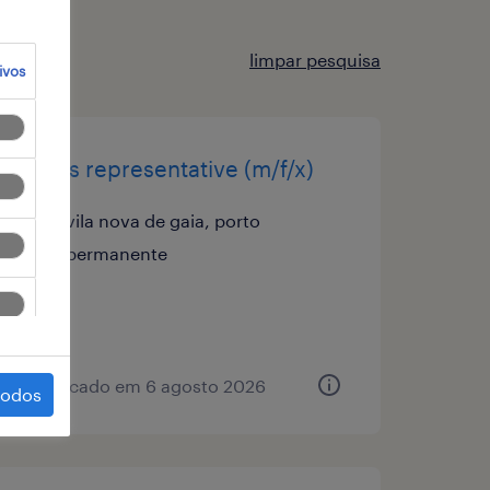
limpar pesquisa
ivos
sales representative (m/f/x)
vila nova de gaia, porto
permanente
publicado em 6 agosto 2026
todos