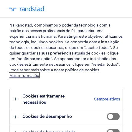
my randst
Na Randstad, combinamos o poder da tecnologia com a
vendas, comercial
paixão dos nossos profissionais de RH para criar uma
experiência mais humana. Para atingir este objetivo, utilizamos
tecnologia, incluindo cookies. Se concorda com a instalação
key account manager
de todos os cookies descritos, clique em “aceitar todos”. Se
quiser guardar as suas preferências atuais de cookies, clique
(hunter) (m/f/x).
em “confirmar seleção”. Se apenas aceitar a instalação dos
cookies estritamente necessários, clique em “rejeitar todos”.
Pode saber mais sobre a nossa política de cookies.
Mais informação
lisboa, lisboa
publicado há 3 dias
Cookies estritamente
Sempre ativos
termina daqui a 7 dias
necessários
Cookies de desempenho
candidatura