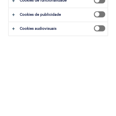
Cookies de funcionalidade
Cookies de publicidade
sumário
Cookies audiovisuais
lisboa, lisboa
contrato
especialização
vendas, comercial
referência
OTS-2026-180342